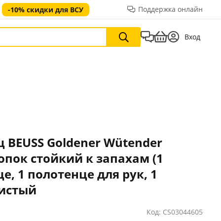
Поддержка онлайн
-10% скидки для ВСУ
Вход
 BEUSS Goldener Wütender
опок стойкий к запахам (1
е, 1 полотенце для рук, 1
тистый
Код: CS03044605