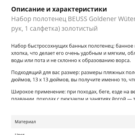
Описание и характеристики
Набор полотенец BEUSS Goldener Wüten
рук, 1 салфетка) золотистый
Набор быстросохнущих банных полотенец: банное п
хлопка, что делает его очень удобным и мягким, о
воды или пота и не склонно к образованию ворса.
Подходящий для вас размер: размеры пляжных полот
дюймов, 13 x 13 дюймов, вы получите именно то, чт
Широкое применение: при походах, беге, езде на 
плавании, походах с рюкзаком и занятиях йогой —
вариант для подарка.
Изысканный дизайн рисунка: наши быстросохнущи
Материал
Нашли ошибку?
Сообщить
Цвет