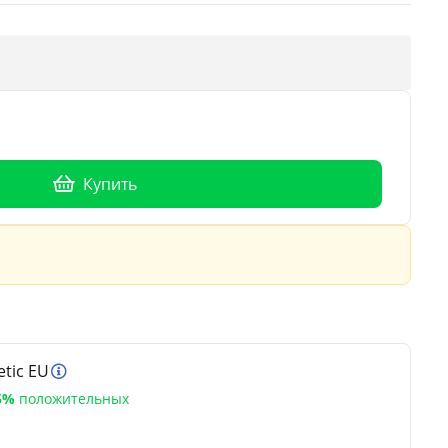
Купить
tic EU
5%
положительных