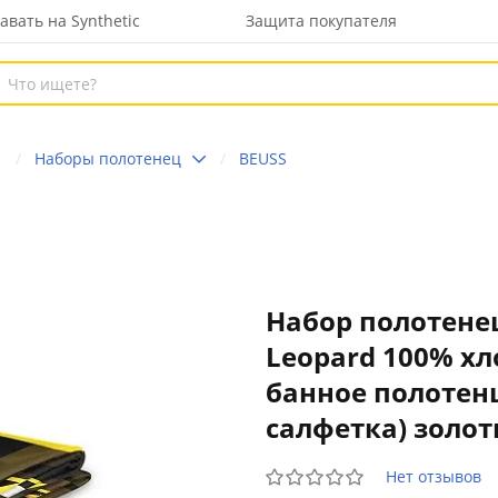
авать на Synthetic
Защита покупателя
а
Наборы полотенец
BEUSS
Набор полотенец
Leopard 100% хл
банное полотенц
салфетка) золо
Нет отзывов