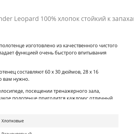
der Leopard 100% хлопок стойкий к запахам
олотенце изготовлено из качественного чистого
бладает функцией очень быстрого впитывания
енец составляют 60 x 30 дюймов, 28 x 16
о вам нужно.
велосипеде, посещении тренажерного зала,
 такое полотенце пригодится каждому; отличный
е полотенца выполнены с изысканными узорами.
Хлопковые
Разноцветный