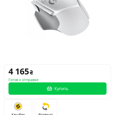
4 165
Готов к отправке
Купить
Кешбек
Возврат