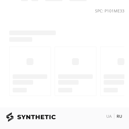
SPC: P101ME33
UA
RU