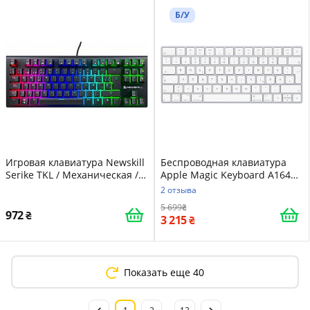
Б/У
Игровая клавиатура Newskill
Беспроводная клавиатура
Serike TKL / Механическая /
Apple Magic Keyboard A1644
Brown Switch / RGB подсветка
Silver (MLA22D/A)(UKR)
2 отзыва
/ UKR / Black
5 699
972
3 215
Показать еще 40