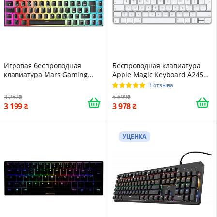
Игровая беспроводная
Беспроводная клавиатура
клавиатура Mars Gaming
Apple Magic Keyboard A2450
MKCLOUD / Механическая /
Silver Original (UKR)
3 отзыва
Outemu Red Switch / RGD
3 252
5 699
подсветка / UKR / Black
3 199
3 978
УЦЕНКА