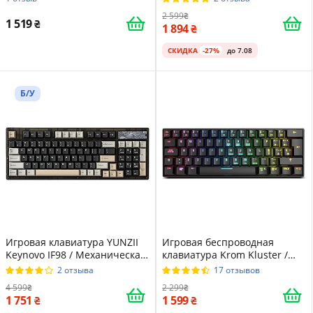
Switch / RGB подсветка / UKR
подсветка / UKR / Black
2 599
/ Black
1 519
1 894
СКИДКА
-27%
до 7.08
Б/У
Игровая клавиатура YUNZII
Игровая беспроводная
Keynovo IF98 / Механическая
клавиатура Krom Kluster /
/ Brown Switch / RGB
Механическая / Outemu Red
2 отзыва
17 отзывов
подсветка / UKR / Black
Switch / RGB подсветка / UKR
4 599
2 299
/ Black
1 751
1 599