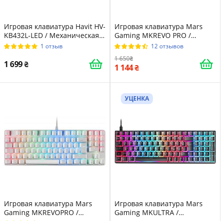
Игровая клавиатура Havit HV-
Игровая клавиатура Mars
KB432L-LED / Механическая /
Gaming MKREVO PRO /
Red Switch / RGB подсветка /
Механическая / Outemu
1 отзыв
12 отзывов
UKR / Black
Brown Switch / RGB подсветка
1 650
/ UKR / Black
1 699
1 144
УЦЕНКА
Игровая клавиатура Mars
Игровая клавиатура Mars
Gaming MKREVOPRO /
Gaming MKULTRA /