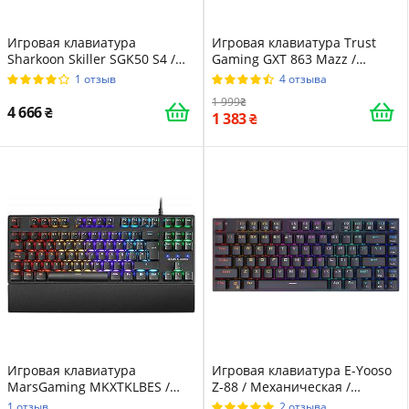
Игровая клавиатура
Игровая клавиатура Trust
Sharkoon Skiller SGK50 S4 /
Gaming GXT 863 Mazz /
Механическая / Kailh Red
Механическая / Red Outemu
1 отзыв
4 отзыва
Switch / RGB подсветка / UKR
Switch / RGB подсветка / UKR
1 999
/ Black
/ Black
4 666
1 383
Игровая клавиатура
Игровая клавиатура E-Yooso
MarsGaming MKXTKLBES /
Z-88 / Механическая /
Механическая / Outemu Blue
Outemu Brown Switch / RGB
1 отзыв
2 отзыва