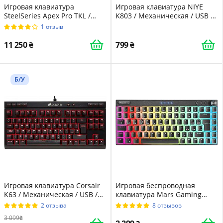
Игровая клавиатура
Игровая клавиатура NIYE
SteelSeries Apex Pro TKL /
K803 / Механическая / USB /
Механическая / RGB
RGB подсветка / UKR / Black
1 отзыв
подсветка / UKR / Black
11 250
799
Б/У
Игровая клавиатура Corsair
Игровая беспроводная
K63 / Механическая / USB /
клавиатура Mars Gaming
Cherry MX Red / Подсветка /
Mkcloud / Механическая /
2 отзыва
8 отзывов
UKR / Black, Red (CH-9115020-
Outemu Brown Switch / RGB
3 099
ES)
подсветка / UKR / Black