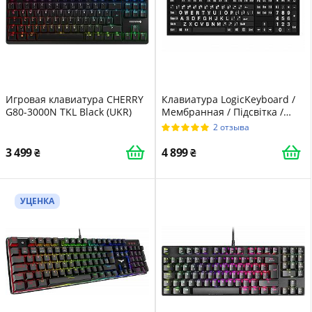
Игровая клавиатура CHERRY
Клавиатура LogicKeyboard /
G80-3000N TKL Black (UKR)
Мембранная / Підсвітка /
UKR / Black
2 отзыва
3 499
4 899
УЦЕНКА