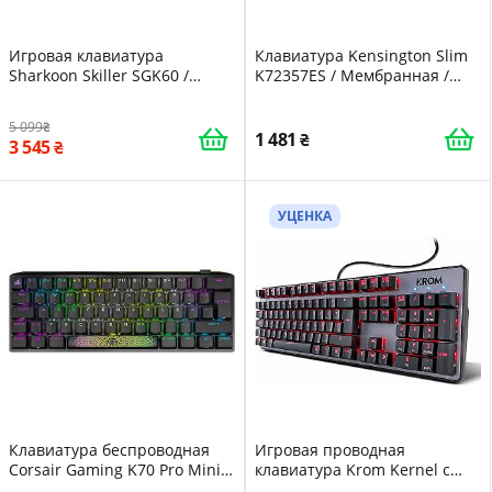
Игровая клавиатура
Клавиатура Kensington Slim
Sharkoon Skiller SGK60 /
K72357ES / Мембранная /
Механическая / Red Switch /
UKR / Black
RGB подсветка / UKR / Black
5 099
(4044951030040)
1 481
3 545
УЦЕНКА
Клавиатура беспроводная
Игровая проводная
Corsair Gaming K70 Pro Mini с
клавиатура Krom Kernel с
подсветкой (UKR)
подсветкой