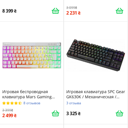
3 099
8 399
2 231
Игровая беспроводная
Игровая клавиатура SPC Gear
клавиатура Mars Gaming
GK630K / Механическая /
MKCLOUD / Outemu Brown
Kailh Red Switch / RGB
8 отзывов
3 отзыва
Switch / RGB подсветка / UKR
подсветка / UKR / Black
3 399
/ White
3 325
2 499