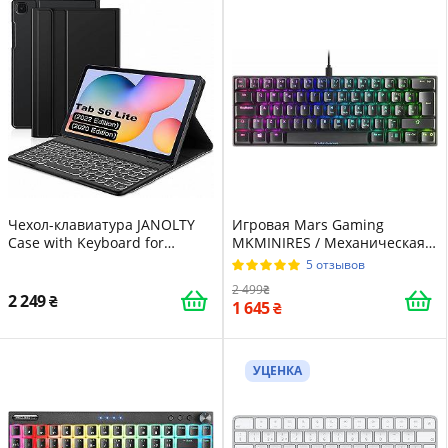
Чехол-клавиатура JANOLTY
Игровая Mars Gaming
Case with Keyboard for
MKMINIRES / Механическая /
Samsung Galaxy Tab S8+
Outemu Red Switch / RGB
5 отзывов
(UKR)
подсветка / UKR / Black
2 499
2 249
1 645
УЦЕНКА