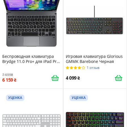
Беспроводная клавиатура
Игровая клавиатура Glorious
Brydge 11.0 Pro+ для iPad Pro
GMMK Barebone Черная
(3rd Gen) (UKR)
1 отзыв
7 699
4 099
6 159
УЦЕНКА
УЦЕНКА