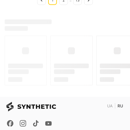
1
2
13
...
UA
RU