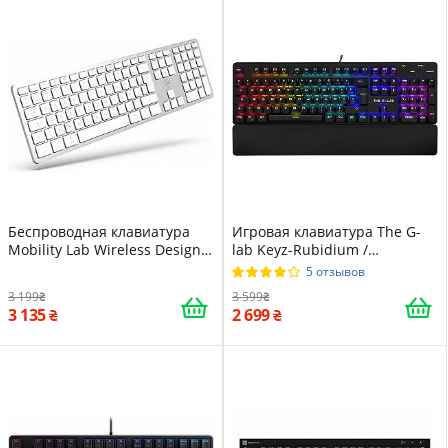
Беспроводная клавиатура
Игровая клавиатура The G-
Mobility Lab Wireless Design
lab Keyz-Rubidium /
Touch / Мембранная / UKR /
Механическая / Red Switches
5 отзывов
White
/ RGB подсветка / UKR / Black
3 199
3 599
3 135
2 699