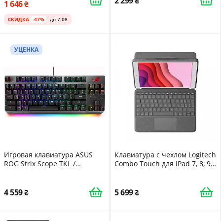
2 299
1 646
СКИДКА
-47%
до 7.08
УЦЕНКА
Игровая клавиатура ASUS
Клавиатура с чехлом Logitech
ROG Strix Scope TKL /
Combo Touch для iPad 7, 8, 9
Механическая / Cherry MX
поколения / 10.2" / Smart
Brown Switch / RGB подсветка
Connector / Подсветка /
/ UKR / Black
Серая
4 559
5 699