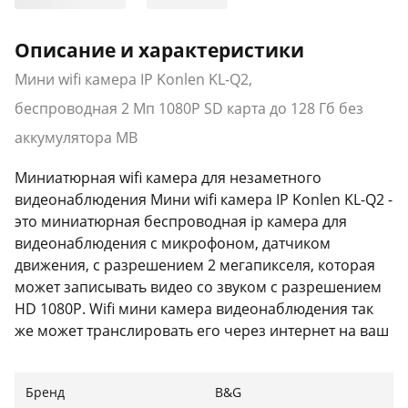
Описание и характеристики
Мини wifi камера IP Konlen KL-Q2,
беспроводная 2 Мп 1080P SD карта до 128 Гб без
аккумулятора MB
Миниатюрная wifi камера для незаметного
видеонаблюдения Мини wifi камера IP Konlen KL-Q2 -
это миниатюрная беспроводная ip камера для
видеонаблюдения с микрофоном, датчиком
движения, с разрешением 2 мегапикселя, которая
может записывать видео со звуком с разрешением
HD 1080P. Wifi мини камера видеонаблюдения так
же может транслировать его через интернет на ваш
смартфон. Кроме этого wifi мини камера выполнена
в форме диска и очень миниатюрная, всего 58 х 33
Бренд
B&G
мм, что позволяет незаметно установить ее на