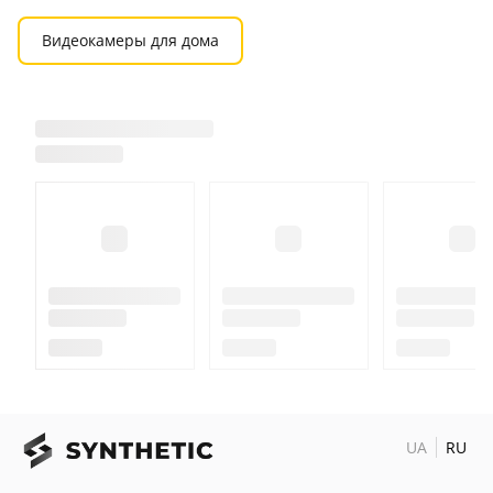
постоянная, по движению и по расписанию.
Дополнительные функции: сигнализация,
Видеокамеры для дома
уведомление о движение на смартфон и e-mail.
Питание: от внешнего источника питания 5 вольт
(не имеет встроенного аккумулятора). Размеры: 58 x
33 мм. Вес. 46 грамм. Комплектация Wifi
видеокамера - 1 шт. USB кабель - 1 шт. Блок питания
- 1 шт. Инструкция (англ.) - 1 шт. Внимание! Карта
памяти в комплект не входит и может быть
доукомплектована по вашему желанию
UA
RU