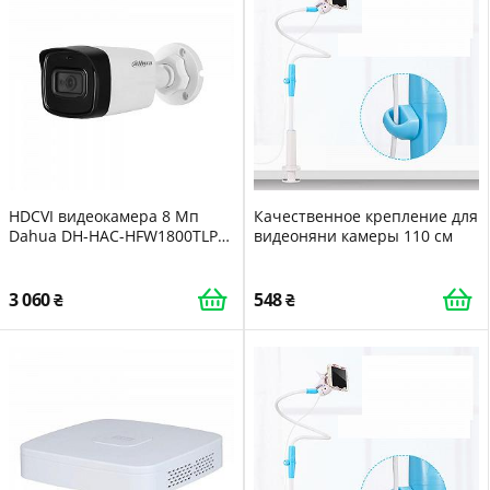
HDCVI видеокамера 8 Мп
Качественное крепление для
Dahua DH-HAC-HFW1800TLP-A
видеоняни камеры 110 см
(2.8 мм со встроенным
микрофоном для системы
видеонаблюдения
3 060
548