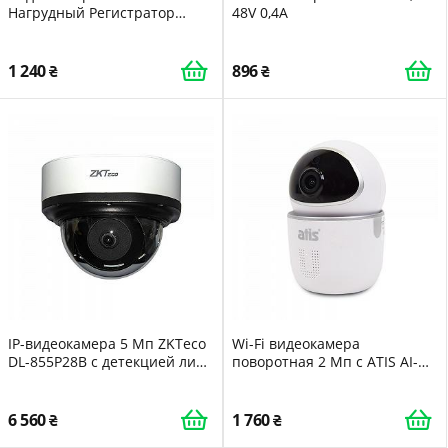
Нагрудный Регистратор
48V 0,4A
Диктофон
1 240
896
IP-видеокамера 5 Мп ZKTeco
Wi-Fi видеокамера
DL-855P28B с детекцией лиц
поворотная 2 Мп с ATIS AI-
для системы
462T для системы
видеонаблюдения
видеонаблюдения
6 560
1 760