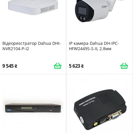
Відеореєстратор Dahua DHI-
IP камера Dahua DH-IPC-
NVR2104-P-I2
HFW2449S-S-IL 2.8мм
9 545
5 623