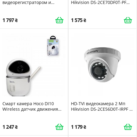
видеорегистратором и
Hikvision DS-2CE70DF0T-PF
записью на карту памяти до
(2.8mm) ColorVu для системы
128 Гб Nectronix H9W с
видеонаблюдения
аккумулятором 850 мАч
1 797
1 575
Смарт камера Hoco DI10
HD-TVI видеокамера 2 Мп
Wireless датчик движения
Hikvision DS-2CE56D0T-IRPF C
Micro-usb Wi-Fi MicroSD
(2.8 мм для системы
белый (ЦУ-00034107_1665)
видеонаблюдения
1 247
1 179