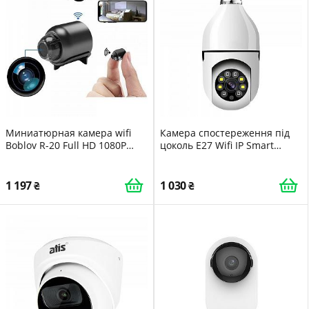
Миниатюрная камера wifi
Камера спостереження під
Boblov R-20 Full HD 1080P
цоколь Е27 Wifi IP Smart
100671
Camera 360 1080P AC Prof
4252
1 197
1 030