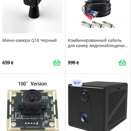
Мини-камера Q18 Черный
Комбинированный кабель
для камер видеонаблюдения
DEATTI BNC-BNC 30м, Power
Mother - Power Father 3 Pack
Черный
659
999
Б/У