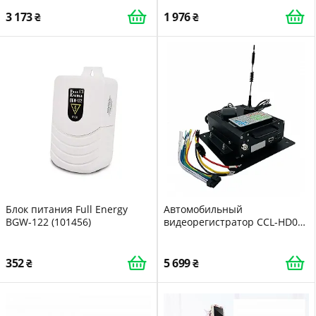
3 173
1 976
Блок питания Full Energy
Автомобильный
BGW-122 (101456)
видеорегистратор CCL-HD04-
4G
352
5 699