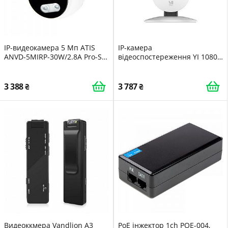
IP-видеокамера 5 Мп ATIS
IP-камера
ANVD-5MIRP-30W/2.8A Pro-S
відеоспостереження YI 1080P
для системы IP-
Home Camera White
видеонаблюдения
(YYS.2016)
3 388
3 787
Видеоккмера Vandlion A3
PoE iнжектор 1ch POE-004,