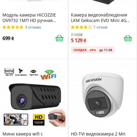
Модуль камеры HiCOZZIE
Камера видеонаблюдения
OV9732 1МП HD ручная
LKM Gekocam EVO Mini 4G
фокусировка от 30 см
Full HD Черный
3 отзыва
1 отзыв
Черный
7 100
699
5 129
СКИДКА
-28%
до 11.08
Мини камера wifi c
HD-TVI видеокамера 2 Мп