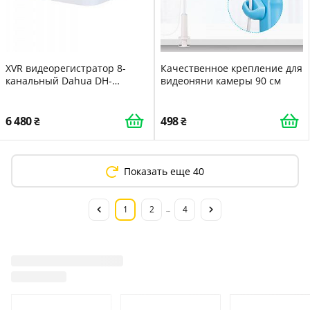
XVR видеорегистратор 8-
Качественное крепление для
канальный Dahua DH-
видеоняни камеры 90 см
XVR5108C-I3 с AI функциями
для систем
видеонаблюдения
6 480
498
Показать еще 40
1
2
4
...