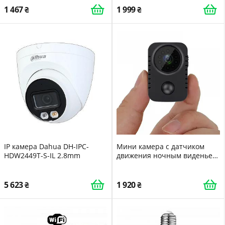
1 467
1 999
IP камера Dahua DH-IPC-
Мини камера с датчиком
HDW2449T-S-IL 2.8mm
движения ночным виденьем
и записью на карту памяти
Nectronix MD29 FullHD 1080P
до 90 дней работы 100753
5 623
1 920