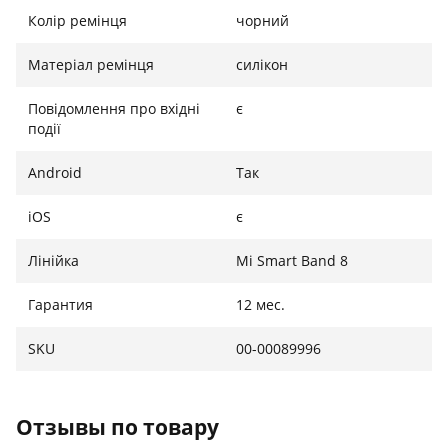
Колір ремінця
чорний
Матеріал ремінця
силікон
Повідомлення про вхідні
є
події
Android
Так
iOS
є
Лінійка
Mi Smart Band 8
Гарантия
12 мес.
SKU
00-00089996
Отзывы по товару