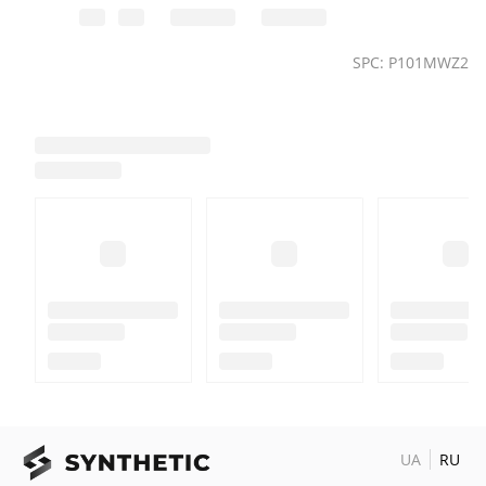
SPC: P101MWZ2
UA
RU