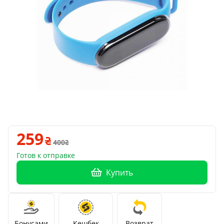
259
400
Готов к отправке
Купить
Бонусами
Кешбек
Возврат