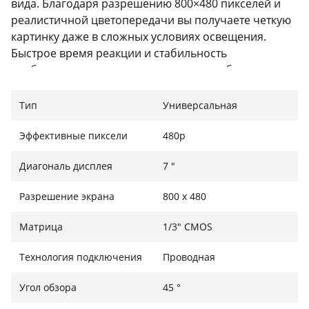
вида. Благодаря разрешению 800×480 пикселей и
реалистичной цветопередачи вы получаете четкую
картинку даже в сложных условиях освещения.
Быстрое время реакции и стабильность
изображения делают маневрирование более
безопасным и удобным.
Тип
Универсальная
Двойной видеовход для еще больше
возможностей
Эффективные пиксели
480p
Монитор оснащен двумя AV-входами: AV1 подходит
Диагональ дисплея
7 "
для внешних устройств, таких как DVD-
проигрыватель или медиацентр, а AV2
Разрешение экрана
800 х 480
автоматически активируется при включении задней
передачи, что позволяет моментально увидеть
Матрица
1/3" CMOS
изображение с камеры заднего вида (камера не
входит в комплект). Это решение значительно
Технология подключения
Проводная
облегчает парковку даже в труднодоступных местах.
Угол обзора
45 °
Простота установки и удобное управление