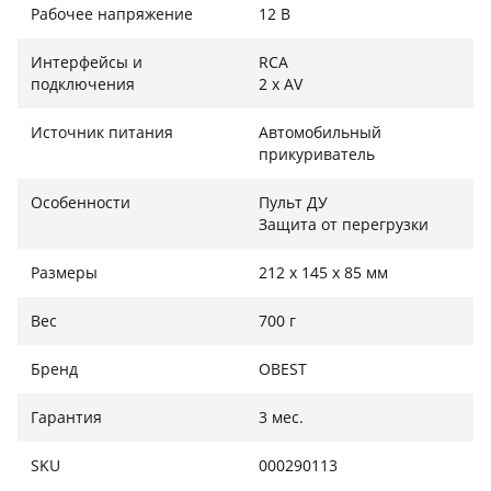
Рабочее напряжение
12 В
Монитор поддерживает 12/24 В питания, что делает
его совместимым с легковыми и грузовыми
Интерфейсы и
RCA
автомобилями, а также коммерческим транспортом.
подключения
2 x AV
ИК-пульт дистанционного управления и кнопки на
Источник питания
Автомобильный
самом дисплее обеспечивают интуитивную
прикуриватель
настройку. Установка проста, а автоматическое
переключение в AV2 при реверсе не требует
Особенности
Пульт ДУ
дополнительных настроек.
Защита от перегрузки
Размеры
212 x 145 x 85 мм
Вес
700 г
Бренд
OBEST
Гарантия
3 мес.
SKU
000290113