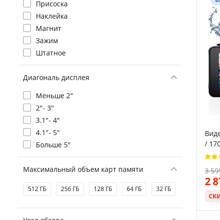
Присоска
Наклейка
Магнит
Зажим
Штатное
Диагональ дисплея
Меньше 2"
2"- 3"
3.1"- 4"
4.1"- 5"
Виде
/ 17
Больше 5"
каме
Чер
Максимальный объем карт памяти
3 59
2 
512 ГБ
256 ГБ
128 ГБ
64 ГБ
32 ГБ
СК