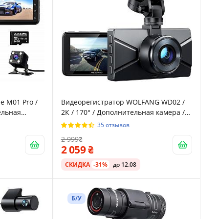
Видеорегистратор WOLFANG WD02 /
тельная
2К / 170° / Дополнительная камера /
Черный
35 отзывов
2 999
2 059
СКИДКА
-31%
до 12.08
Б/У