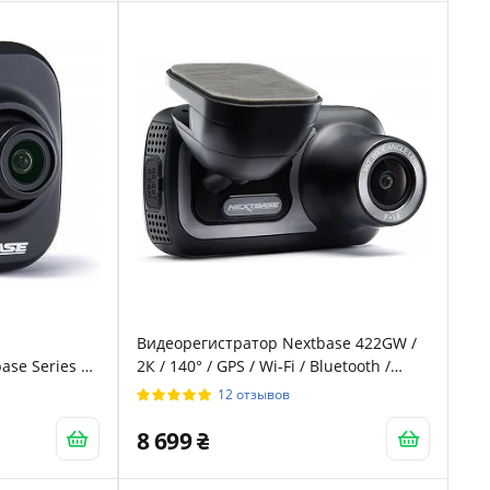
Видеорегистратор Nextbase 422GW /
ase Series 2
2К / 140° / GPS / Wi-Fi / Bluetooth /
Сенсорный дисплей / Черный
12 отзывов
8 699