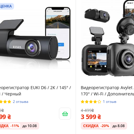
ЦЕНКА
орегистратор EUKI D6 / 2К / 145° /
Видеорегистратор Avylet A
i / Черный
170° / Wi-Fi / Дополните
/ Черный
2 отзыва
1 отзыв
9
4 499
599
3 599
ИДКА
-11%
до 10.08
СКИДКА
-20%
до 8.08