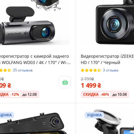
орегистратор с камерой заднего
Видеорегистратор iZEEKE
 WOLFANG WD03 / 4К / 170° / Wi-Fi
HD / 170° / Черный
ерный
35 отзывов
3 отзыва
9
2 799
109
1 499
ИДКА
-12%
до 12.08
СКИДКА
-46%
до 10.08
ЦЕНКА
УЦЕНКА