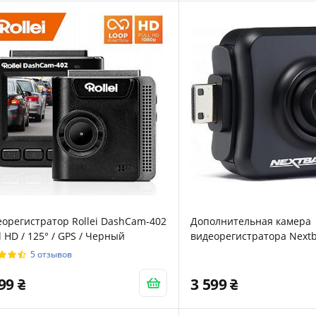
орегистратор Rollei DashCam-402
Дополнительная камера
ll HD / 125° / GPS / Черный
видеорегистратора Nextb
Черный
5 отзывов
599
3 599