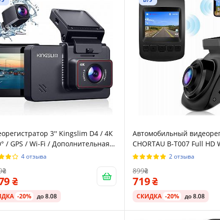
орегистратор 3'' Kingslim D4 / 4К
Автомобильный видеоре
0° / GPS / Wi-Fi / Дополнительная
CHORTAU B-T007 Full HD 
ра / Сенсорный дисплей /
4 отзыва
2 отзыва
ный
9
899
879
719
ИДКА
-20%
до 8.08
СКИДКА
-20%
до 8.08