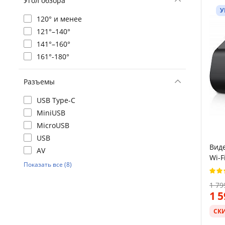
Угол обзора
У
120° и менее
121°–140°
141°–160°
161°-180°
Разъемы
USB Type-C
MiniUSB
MicroUSB
USB
Виде
AV
Wi-F
Показать все (8)
1 79
1 
СК