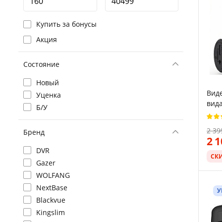
Купить за бонусы
Акция
Состояние
Новый
Виде
Уценка
вида
Б/У
/ Ч
2 39
Бренд
2 
DVR
СК
Gazer
WOLFANG
NextBase
У
Blackvue
Kingslim