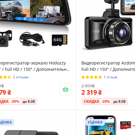
еорегистратор-зеркало Hodozzy
Видеорегистратор Azdome M01 Pro /
" / Full HD / 150° / Дополнительная
Full HD / 150° / Дополни
ра / Сенсорный дисплей /
камера / Черный
2 отзыва
1 отзыв
ный
9
2 899
079
2 319
ИДКА
-20%
до 8.08
СКИДКА
-20%
до 8.08
ЦЕНКА
УЦЕНКА