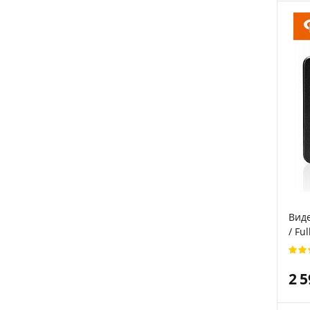
Виде
/ Fu
2 