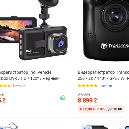
орегистратор Inol Vehicle
Видеорегистратор Transc
kbox DVR / HD / 120° / Черный
250 / 2К / 140° / GPS / Wi
1 отзыв
1 отзыв
9
9 899
6
8 899
СКИДКА
-10%
до 10.08
/У
Б/У