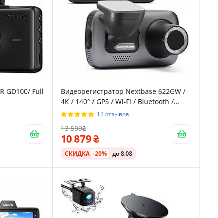
R GD100/ Full
Видеорегистратор Nextbase 622GW /
4К / 140° / GPS / Wi-Fi / Bluetooth /
Сенсорный дисплей / Черный
12 отзывов
13 599
10 879
СКИДКА
-20%
до 8.08