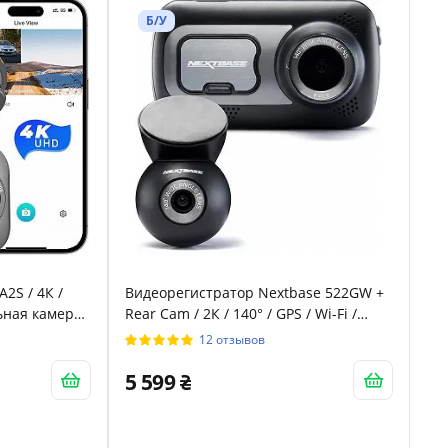
Б/У
2S / 4К /
Видеорегистратор Nextbase 522GW +
льная камера
Rear Cam / 2К / 140° / GPS / Wi-Fi /
Bluetooth / Дополнительная камера /
12 отзывов
Сенсорный дисплей / Черный
5 599