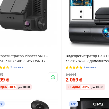
орегистратор Pioneer VREC-
Видеорегистратор GKU D6
SH / 4К / 140° / GPS / Wi-Fi /
/ 170° / Wi-Fi / Дополнит
ный
камера / Черный
3 отзыва
2 отзыва
9
2 299
199
2 069
ИДКА
-18%
до 10.08
СКИДКА
-10%
до 10.08
/У
Б/У