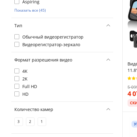
Aspiring
Показать все (45)
Тип
Обычный видеорегистратор
Видеорегистратор-зеркало
Формат разрешения видео
Вид
11.8
4K
каме
2K
Чер
Full HD
5 09
4 
HD
СК
Количество камер
3
2
1
У