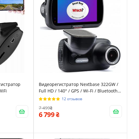
гистратор
Видеорегистратор Nextbase 322GW /
WiFi
Full HD / 140° / GPS / Wi-Fi / Bluetooth /
Сенсорный дисплей / Черный
12 отзывов
7 499
6 799