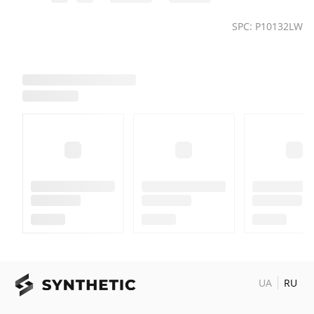
SPC: P10132LW
UA
RU