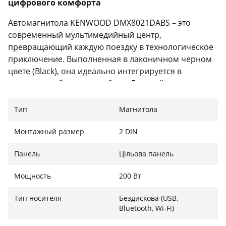
цифрового комфорта
Автомагнитола KENWOOD DMX8021DABS – это
современный мультимедийный центр,
превращающий каждую поездку в технологическое
приключение. Выполненная в лаконичном черном
цвете (Black), она идеально интегрируется в
интерьер любого автомобиля. Главной
особенностью устройства является большой 7-
дюймовый емкостный дисплей, обеспечивающий
Тип
Магнитола
мгновенный отклик на ощупь и безупречную
четкость изображения. Отсутствие механического
Монтажный размер
2 DIN
привода для дисков позволило сделать корпус
Панель
Цільова панель
более компактным, освободив место для самых
современных беспроводных технологий.
Мощность
200 Вт
Тип носителя
Бездискова (USB,
Беспроводная свобода и интеграция со
Bluetooth, Wi-Fi)
смартфоном