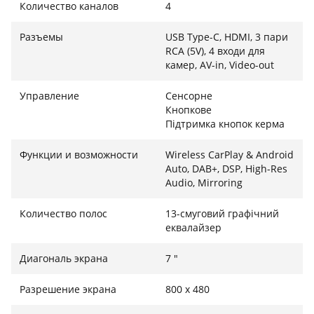
Количество каналов
4
Забудьте о лишних кабелях благодаря поддержке
Wireless Apple CarPlay и Wireless Android Auto.
Разъемы
USB Type-C, HDMI, 3 пари
RCA (5V), 4 входи для
Просто садитесь в авто, и ваш смартфон
камер, AV-in, Video-out
автоматически подключится к системе,
предоставляя доступ к навигации, сообщениям и
Управление
Сенсорне
музыке прямо на экране магнитолы. Для любителей
Кнопкове
безупречного звука предусмотрен встроенный
Підтримка кнопок керма
тюнер DAB+, который открывает доступ к цифровому
радиовещанию без помех. Кроме того устройство
Функции и возможности
Wireless CarPlay & Android
Auto, DAB+, DSP, High-Res
поддерживает USB Mirroring для Android, что
Audio, Mirroring
позволяет дублировать экран смартфона на дисплей
авто.
Количество полос
13-смуговий графічний
еквалайзер
Диагональ экрана
7 "
Аудиофильское качество звука и гибкость
подключений
Разрешение экрана
800 x 480
KENWOOD DMX8021DABS создан для тех, кто не идет