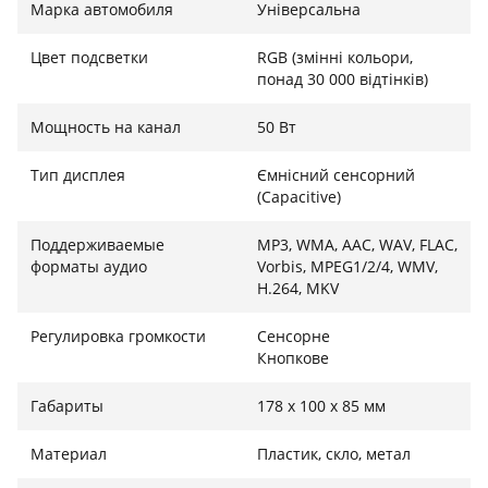
Марка автомобиля
Універсальна
на компромиссы в качестве звука. Благодаря
поддержке форматов High-Res Audio (FLAC и WAV до
Цвет подсветки
RGB (змінні кольори,
192кГц/24бит) и мощному 13-полосному
понад 30 000 відтінків)
эквалайзеру вы сможете настроить звучание под
свой вкус. Наличие трех выходов RCA (5В) позволяет
Мощность на канал
50 Вт
выстроить сложную аудиосистему с усилителями и
сабвуфером. Особое внимание уделено
Тип дисплея
Ємнісний сенсорний
безопасности: магнитола поддерживает
(Capacitive)
подключение к четырем камерам, что обеспечивает
Поддерживаемые
MP3, WMA, AAC, WAV, FLAC,
полный контроль над ситуацией при парковке или
форматы аудио
Vorbis, MPEG1/2/4, WMV,
маневрировании.
H.264, MKV
Регулировка громкости
Сенсорне
Кнопкове
Габариты
178 x 100 x 85 мм
Материал
Пластик, скло, метал