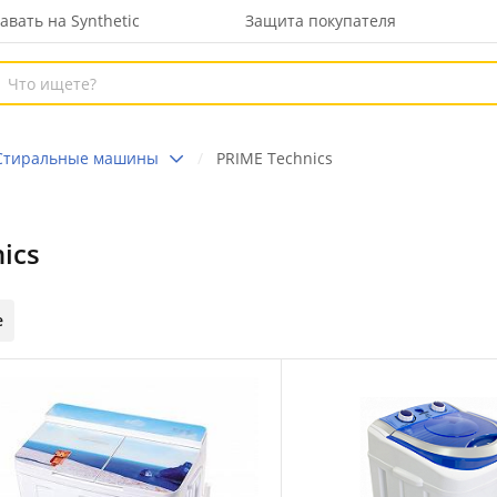
авать на Synthetic
Защита покупателя
Стиральные машины
PRIME Technics
ics
е