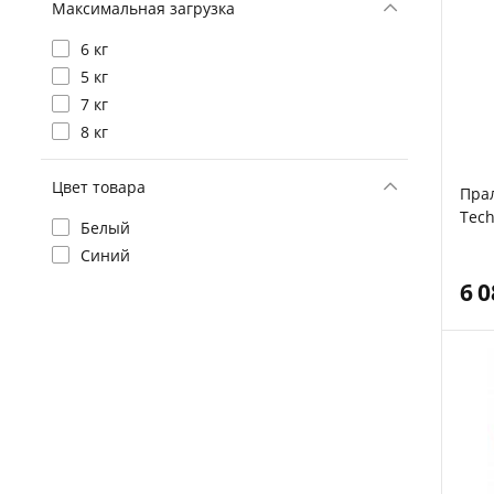
Максимальная загрузка
6 кг
5 кг
7 кг
8 кг
Цвет товара
Пра
Tec
Белый
Синий
6 