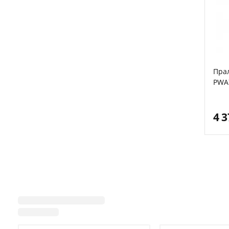
Пра
PWA
4 