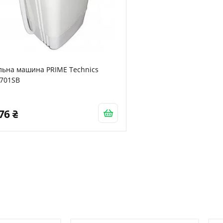
льна машина PRIME Technics
701SB
376