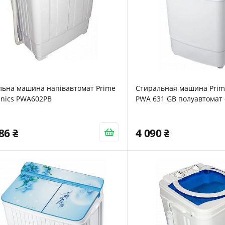
льна машина напівавтомат Prime
Стиральная машина Prim
hnics PWA602PB
PWA 631 GB полуавтомат
086
4 090