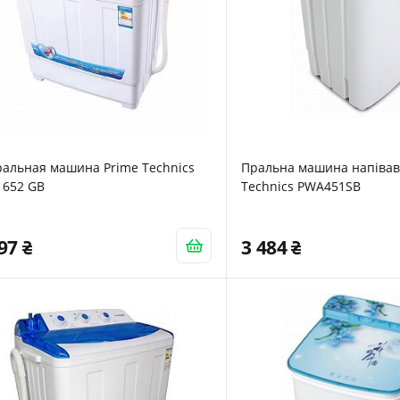
ральная машина Prime Technics
Пральна машина напівав
 652 GB
Technics PWA451SB
297
3 484