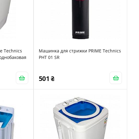
e Technics
Машинка для стрижки PRIME Technics
 однобаковая
PHT 01 SR
501