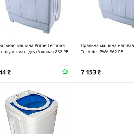
ральная машина Prime Technics
Пральна машина напівав
полуавтомат двухбаковая 862 PB
Technics PWA 862 PB
144
7 153