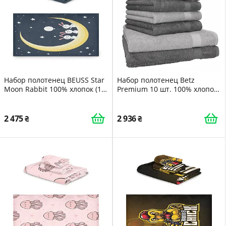
Набор полотенец BEUSS Star
Набор полотенец Betz
Moon Rabbit 100% хлопок (1
Premium 10 шт. 100% хлопок
банное полотенце, 1
470 г/м² антрацит и
полотенце для рук и 1
серебристо-серый
салфетка)
2 475
2 936