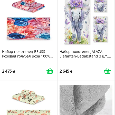
Набор полотенец BEUSS
Набор полотенец ALAZA
Розовая голубая роза 100%
Elefanten-Badabstand 3 шт.
хлопок 3 предмета (банное,
Микрофибра и хлопок
для рук, салфетка) розовый
Рисунок слона
2 475
2 645