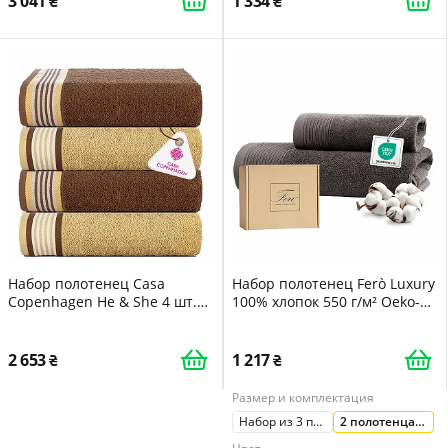
3 041
1 334
Набор полотенец Casa
Набор полотенец Ferò Luxury
Copenhagen He & She 4 шт.
100% хлопок 550 г/м² Oeko-
70 x 140 см 550 г/м²
Tex 50x100 см и 50x30 см
египетский хлопок Brown -
Зеленый 2 шт.
Beige
2 653
1 217
Размер и комплектация
Набор из 3 полотенец для гостей
2 полотенца для лица и гостей