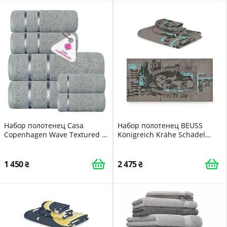
Набор полотенец Casa
Набор полотенец BEUSS
Copenhagen Wave Textured 4
Königreich Krähe Schädel
шт 550 г/м² хлопок черный
100% хлопок 3 предмета
1 450
2 475