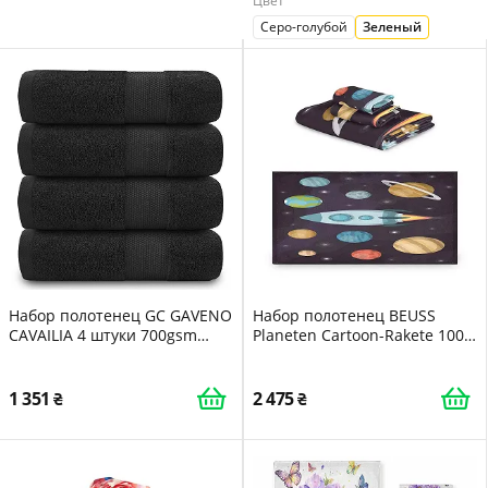
Цвет
Серо-голубой
Зеленый
Набор полотенец GC GAVENO
Набор полотенец BEUSS
CAVAILIA 4 штуки 700gsm
Planeten Cartoon-Rakete 100%
Египетский хлопок 50 x 85 см
хлопок Разноцветный 3 шт.
Black
1 351
2 475