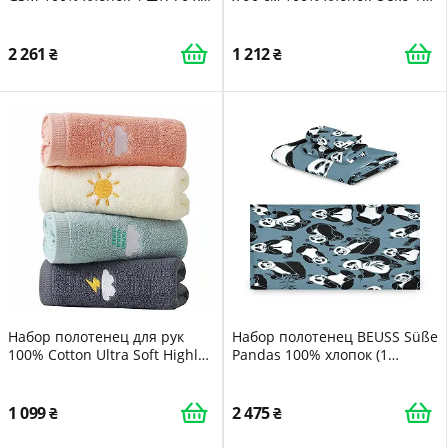
140 см Серый
Aqua
2 261
1 212
Набор полотенец для рук
Набор полотенец BEUSS Süße
100% Cotton Ultra Soft Highly
Pandas 100% хлопок (1
Absorbent Grey 4 шт.
банное, 1 для рук, 1 салфетка)
черно-серый
1 099
2 475