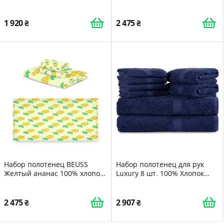
хлопок Light Grey
100% хлопок Синий
1 920
2 475
Набор полотенец BEUSS
Набор полотенец для рук
Желтый ананас 100% хлопок
Luxury 8 шт. 100% Хлопок
(1 банное полотенце, 1
Мягкие и Прочные Oeko-Tex
полотенце для рук, 1
Certified
салфетка) для девочек детей
2 475
2 907