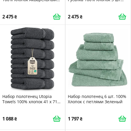
желтый банан 3 шт.
Синий
2 475
2 475
Набор полотенец Utopia
Набор полотенец 6 шт. 100%
Towels 100% хлопок 41 x 71
Хлопок с петлями Зеленый
см 6 шт Серый
1 088
1 797