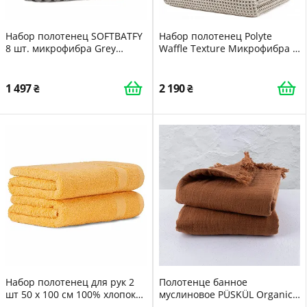
Набор полотенец SOFTBATFY
Набор полотенец Polyte
8 шт. микрофибра Grey
Waffle Texture Микрофибра 6
ребристые
шт Бежевый
1 497
2 190
Набор полотенец для рук 2
Полотенце банное
шт 50 x 100 см 100% хлопок
муслиновое PÜSKÜL Organic
Yellow
100% турецкий хлопок 84 x