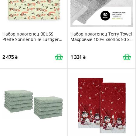
Набор полотенец BEUSS
Набор полотенец Terry Towel
Pfeife Sonnenbrille Lustiger
Махровые 100% хлопок 50 x
Fuchs 100% хлопок (1 банное
100 см 4 шт.
полотенце, 1 полотенце для
рук, 1 салфетка)
2 475
1 331