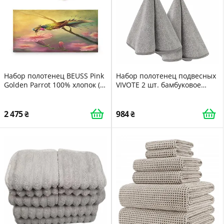
Набор полотенец BEUSS Pink
Набор полотенец подвесных
Golden Parrot 100% хлопок (1
VIVOTE 2 шт. бамбуковое
банное, 1 для рук, 1 салфетка)
углеволокно круглые серый
розовый золотистый
50 x 50 cm
2 475
984