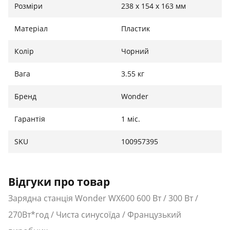
Розміри
238 x 154 x 163 мм
Входи:
Матеріал
Пластик
Вхід змінного струму (AC): Зарядка від мережі (~6
Колір
Чорний
годин)
Сонячний вхід: Вбудований MPPT, до 120 Вт
Вага
3.55 кг
Автомобільний вхід: 12В
Бренд
Wonder
Гарантія
1 міс.
Батарея та фізичні параметри:
Ємність: 270 Вт·год
SKU
100957395
Тип елементів: Li-ion (Літій-іон)
Вага: 3.55 кг
Особливості: LED-ліхтар, ударостійкий корпус
Відгуки про товар
Зарядна станція Wonder WX600 600 Вт / 300 Вт /
270Вт*год / Чиста синусоїда / Французький