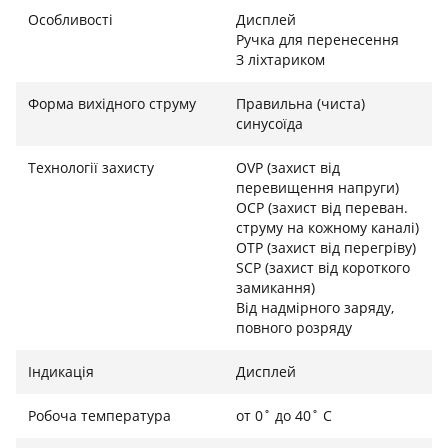
куди завгодно. Інформативний цифровий дисплей
Особливості
Дисплей
тримає вас у курсі всіх параметрів: відсоток заряду,
Ручка для перенесення
вхідна та вихідна потужність завжди перед очима.
З ліхтариком
Для екстрених ситуацій передбачений яскравий LED-
ліхтар. Безпеку використання гарантує повний
Форма вихідного струму
Правильна (чиста)
комплекс захисту від перегріву, короткого
синусоїда
замикання та перенапруги.
Технології захисту
OVP (захист від
перевищення напруги)
OCP (захист від переван.
Виходи:
струму на кожному каналі)
OTP (захист від перегріву)
1 x AC розетка (230В): 300 Вт номінально, 600 Вт
SCP (захист від короткого
піково (Чиста синусоїда)
замикання)
1 x USB-C PD: 100 Вт макс. (ідеально для MacBook
Від надмірного заряду,
повного розряду
та інших ноутбуків)
2 x USB-A: Підтримка Quick Charge 3.0
Індикація
Дисплей
2 x DC 5521: Виходи постійного струму
1 x Автоприкурювач: 12В для автоаксесуарів
Робоча температура
от 0˚ до 40˚ C