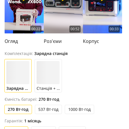
00:22
00:52
00:33
Огляд
Роз'єми
Корпус
Комплектація:
Зарядна станція
Зарядна станція
Станція + панель
Ємність батареї:
270 Вт·год
270 Вт·год
537 Вт·год
1000 Вт·год
Гарантія:
1 місяць