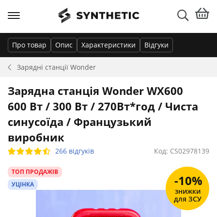
Про товар
Опис
Характеристики
Відгуки
Зарядні станції
Wonder
Зарядна станція Wonder WX600
600 Вт / 300 Вт / 270Вт*год / Чиста
синусоїда / Французький
виробник
266 відгуків
Код: CS02978139
ТОП ПРОДАЖІВ
-10%
УЦІНКА
знижки
для ЗСУ