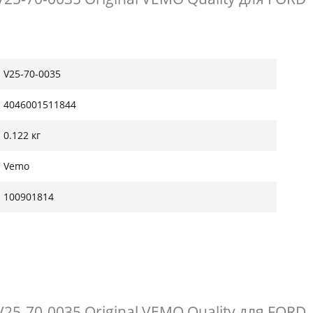
V25-70-0035
4046001511844
0.122 кг
Vemo
100901814
5-70-0035 Original VEMO Quality для FORD