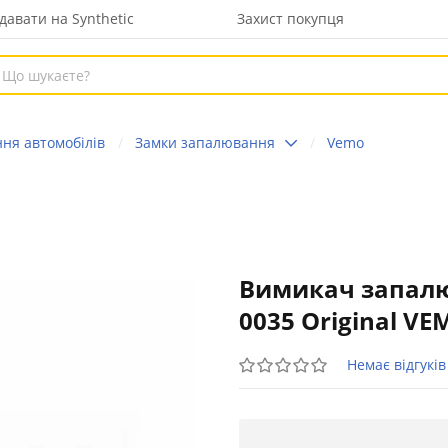
давати на Synthetic
Захист покупця
ня автомобілів
Замки запалювання
Vemo
Вимикач запалю
0035 Original VE
Немає відгуків