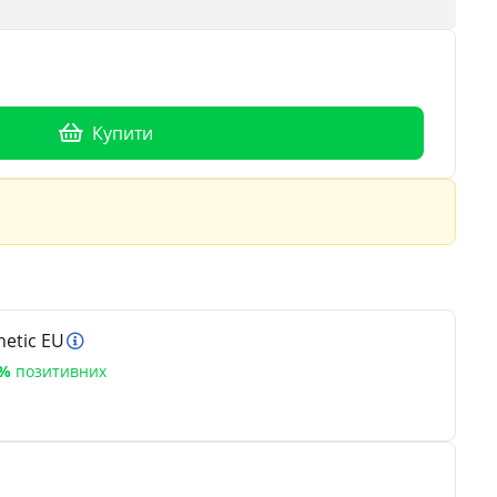
Купити
etic EU
5%
позитивних