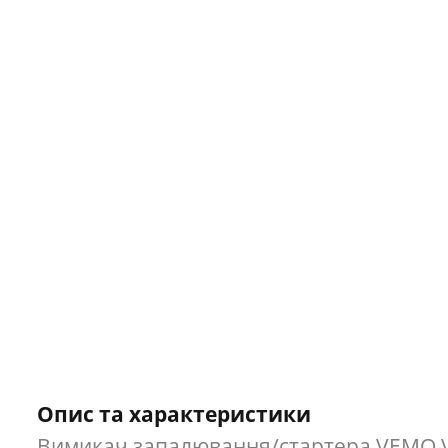
Опис та характеристики
Вимикач запалювання/стартера VEMO V2