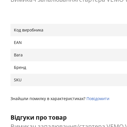
Код виробника
EAN
Вага
Бренд
SKU
Знайшли помилку в характеристиках?
Повідомити
Відгуки про товар
Вимикач запалювання/стартера VEMO V2