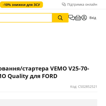
Підтримка онлайн
-10% знижки для ЗСУ
Вхід
вання/стартера VEMO V25-70-
MO Quality для FORD
Код: CS02852521