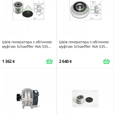
Шків генератора з обгінною
Шків генератора з обгінною
муфтою Schaeffler INA 535
муфтою Schaeffler INA 535
0050 10 для CHRYSLER
0118 10 для AUDI SEAT SKODA
MERCEDES-BENZ JEEP
VW HITACHI
1 362
2 640