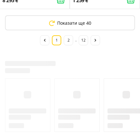
8 295
1 259
Показати ще 40
1
2
12
...