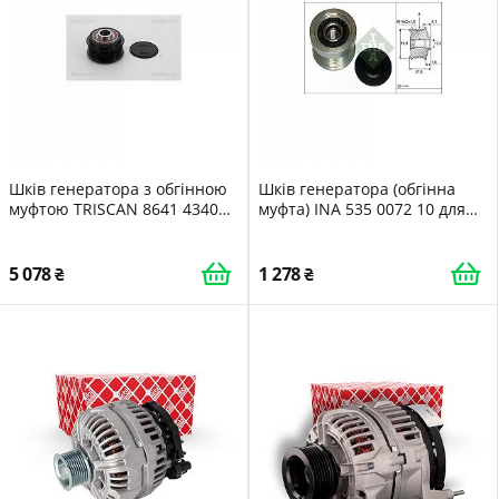
Шків генератора з обгінною
Шків генератора (обгінна
муфтою TRISCAN 8641 434007
муфта) INA 535 0072 10 для
для HYUNDAI KIA
VOLVO
5 078
1 278