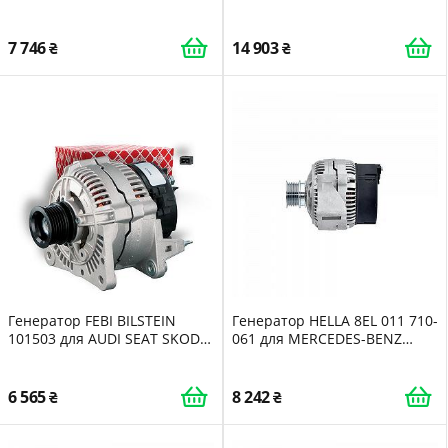
PEUGEOT
HITACHI
7 746
14 903
Генератор FEBI BILSTEIN
Генератор HELLA 8EL 011 710-
101503 для AUDI SEAT SKODA
061 для MERCEDES-BENZ
VW
EVOBUS
6 565
8 242