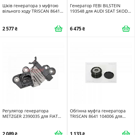
Шків генератора з муфтою
Генератор FEBI BILSTEIN
вільного ходу TRISCAN 8641
193548 для AUDI SEAT SKODA
234015 для CHRYSLER
VW
MERCEDES-BENZ
2 577
6 475
Регулятор генератора
Обгінна муфта генератора
METZGER 2390035 для FIAT
TRISCAN 8641 104006 для
FORD PEUGEOT CITROËN
RENAULT VOLVO DACIA
KOMATSU
2 089
1 133