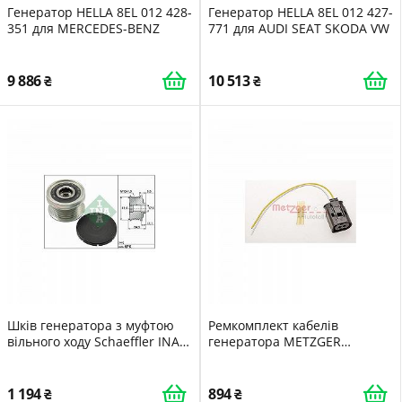
Генератор HELLA 8EL 012 428-
Генератор HELLA 8EL 012 427-
351 для MERCEDES-BENZ
771 для AUDI SEAT SKODA VW
9 886
10 513
Шків генератора з муфтою
Ремкомплект кабелів
вільного ходу Schaeffler INA
генератора METZGER
535 0155 10 для AUDI BMW
2324013 для IVECO
SEAT SKODA VW MINI
1 194
894