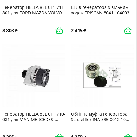
Генератор HELLA 8EL 011 711-
Шків генератора з вільним
801 для FORD MAZDA VOLVO
ходом TRISCAN 8641 164003
для FORD
8 803
2 415
Генератор HELLA 8EL 011 710-
Обгінна муфта генератора
081 для MAN MERCEDES-
Schaeffler INA 535 0012 10
BENZ SSANGYONG JOHN
для AUDI CHRYSLER DODGE
DEERE
FORD SEAT