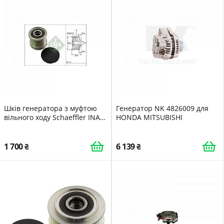
Шків генератора з муфтою
Генератор NK 4826009 для
вільного ходу Schaeffler INA
HONDA MITSUBISHI
535 0111 10 для MERCEDES-
BENZ
1 700
6 139