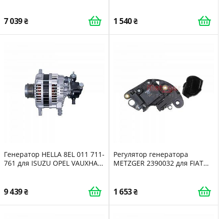
284005 для CITROËN
MITSUBISHI PEUGEOT
7 039
1 540
Генератор HELLA 8EL 011 711-
Регулятор генератора
761 для ISUZU OPEL VAUXHALL
METZGER 2390032 для FIAT
HITACHI
OPEL SAAB VAUXHALL IKA
9 439
1 653