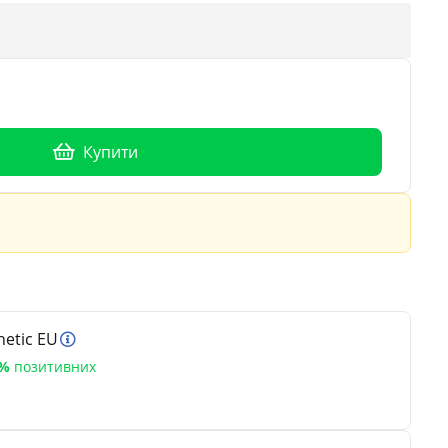
Купити
etic EU
5%
позитивних