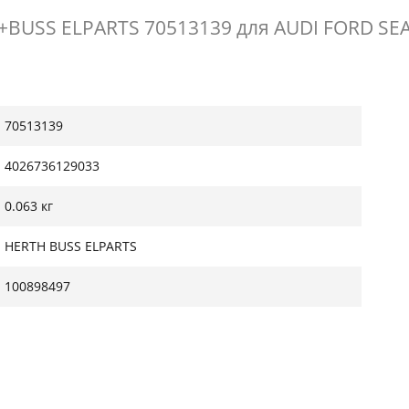
BUSS ELPARTS 70513139 для AUDI FORD SE
70513139
4026736129033
0.063 кг
HERTH BUSS ELPARTS
100898497