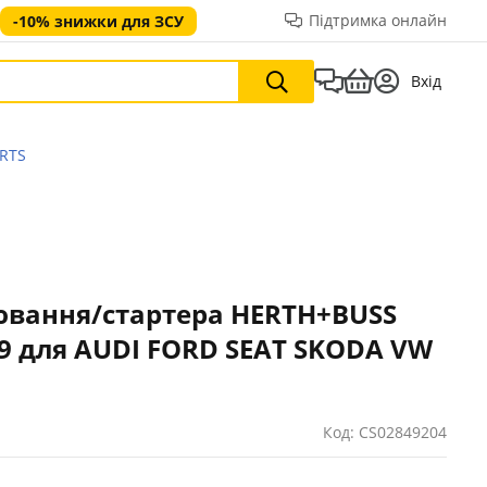
Підтримка онлайн
-10% знижки для ЗСУ
Вхід
RTS
вання/стартера HERTH+BUSS
9 для AUDI FORD SEAT SKODA VW
Код: CS02849204