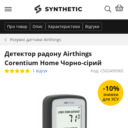
Про товар
Опис
Характеристики
Відгуки
Розумні датчики
Airthings
Детектор радону Airthings
Corentium Home Чорно-сірий
1 відгук
Код: CS02499365
-10%
знижки
для ЗСУ