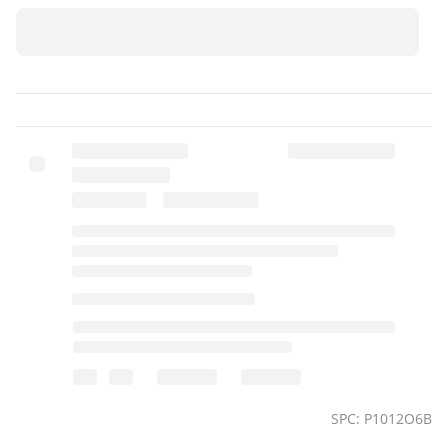
вашої родини.
SPC: P1012O6B