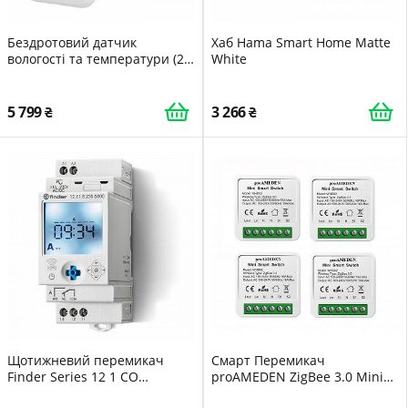
Бездротовий датчик
Хаб Hama Smart Home Matte
вологості та температури (2
White
шт. в упаковці) Shelly Plus
H&T WiFi, Bluetooth, дисплей
E-Ink, USB-C, компактний
5 799
3 266
Щотижневий перемикач
Смарт Перемикач
Finder Series 12 1 CO
proAMEDEN ZigBee 3.0 Mini
увімкнення/вимкнення/
16A WiFi модуль