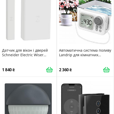
Датчик для вікон і дверей
Автоматична система поливу
Schneider Electric Wiser
Landrip для кімнатних
Smart Home для захисту від
рослин, система поливу для
злому
відпустки до 15 горшкових
рослин
1 840
2 360