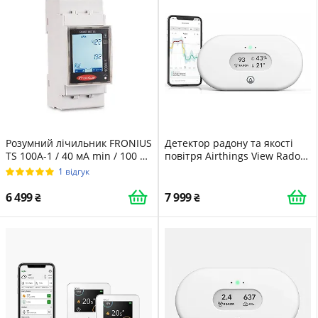
Розумний лічильник FRONIUS
Детектор радону та якості
TS 100A-1 / 40 мА min / 100 А
повітря Airthings View Radon
max / Сірий
2989 Білий
1 відгук
6 499
7 999