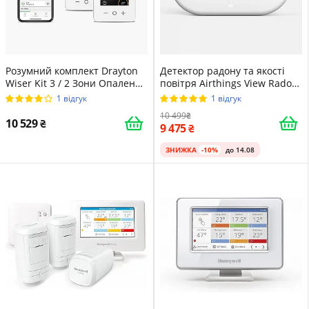
Розумний комплект Drayton
Детектор радону та якості
Wiser Kit 3 / 2 Зони Опалення
повітря Airthings View Radon
+ ГВП / Контролер Котла / Wi-
2960 Білий
1 відгук
1 відгук
Fi / Білий
10 499
10 529
9 475
ЗНИЖКА
-10%
до 14.08