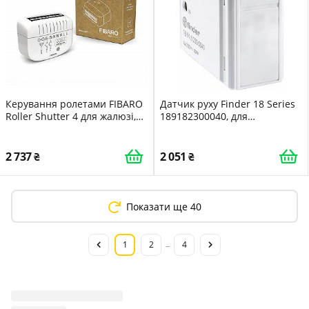
Керування ролетами FIBARO
Датчик руху Finder 18 Series
Roller Shutter 4 для жалюзі,
189182300040, для
штор, навісів та пергол
використання в приміщенні,
білий
2 737
2 051
Показати ще 40
1
2
4
...