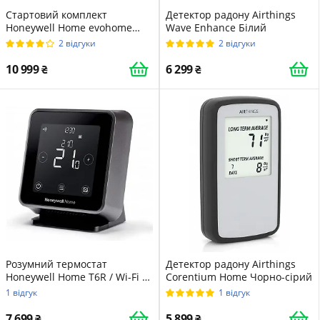
Стартовий комплект
Детектор радону Airthings
Honeywell Home evohome
Wave Enhance Білий
THR99C3103 Wi-Fi Білий
2 відгуки
2 відгуки
10 999
6 299
Розумний термостат
Детектор радону Airthings
Honeywell Home T6R / Wi-Fi /
Corentium Home Чорно-сірий
Бездротовий / Чорний
1 відгук
1 відгук
7 699
5 899