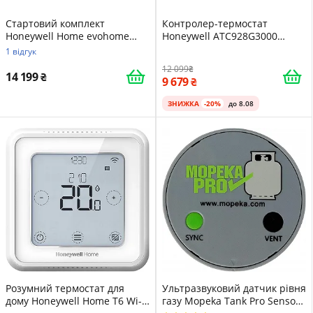
Стартовий комплект
Контролер-термостат
Honeywell Home evohome
Honeywell ATC928G3000
THR99C3013 Wi-Fi Білий
системи Evohome Wi-Fi Білий
1 відгук
12 099
14 199
9 679
ЗНИЖКА
-20%
до 8.08
Розумний термостат для
Ультразвуковий датчик рівня
дому Honeywell Home T6 Wi-Fi
газу Mopeka Tank Pro Sensor /