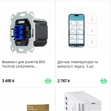
з'єднання, водяний насос,
інтелектуальний перемикач
дистанційного керування
Вимикач для ролетів REV
Датчик температури та
Technik Link2Home
вологості Aqara, 3 шт.
Вбудований Чорний
3 495
2 767