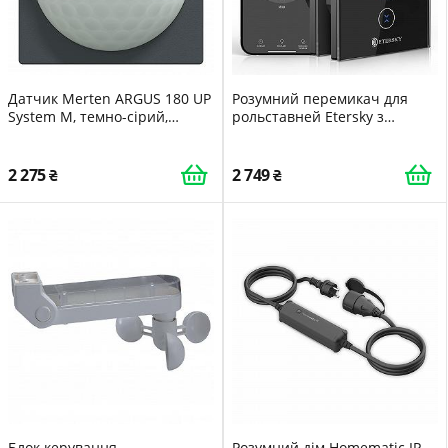
Датчик Merten ARGUS 180 UP
Розумний перемикач для
System M, темно-сірий,
рольставней Etersky з
MEG5710 0414
сенсорною панеллю
2 275
2 749
Блок керування
Розумний дім Homematic IP