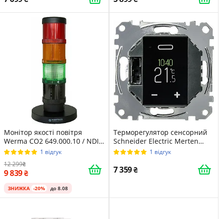
Монітор якості повітря
Терморегулятор сенсорний
Werma CO2 649.000.10 / NDIR
Schneider Electric Merten
5000 ppm / Світлофорна
MEG5776-000 програмований
1 відгук
1 відгук
Індикація / Чорна
/ OLED / 16 А / 3.6 кВт / 2-
12 299
полюсн. / Чорний
7 359
9 839
ЗНИЖКА
-20%
до 8.08