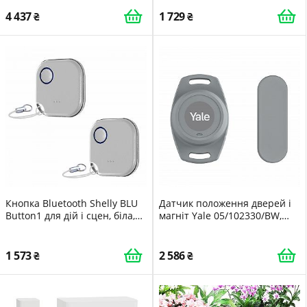
імпульс NFC
4 437
1 729
Кнопка Bluetooth Shelly BLU
Датчик положення дверей і
Button1 для дій і сцен, біла,
магніт Yale 05/102330/BW,
пакування 2 шт
змінний датчик і магніт,
аксесуар для Yale Smart
Opener, для гаражних воріт і
1 573
2 586
воріт, стан воріт