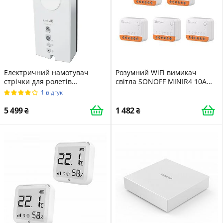
Електричний намотувач
Розумний WiFi вимикач
стрічки для ролетів
світла SONOFF MINIR4 10A
Schellenberg Rollodrive 55 /
Белий
1 відгук
Для стрічок 14-23 мм / Білий
5 499
1 482