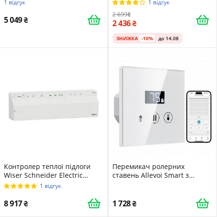
Білий
Bluetooth
1 відгук
1 відгук
2 699
5 049
2 436
ЗНИЖКА
-10%
до 14.08
Контролер теплої підлоги
Перемикач ролерних
Wiser Schneider Electric
ставень Allevoi Smart з
CCTFR6610 White
процентною функцією,
1 відгук
перемикач жалюзі з РК-
екраном, світлодіоди з
8 917
1 728
можливістю перемикання/