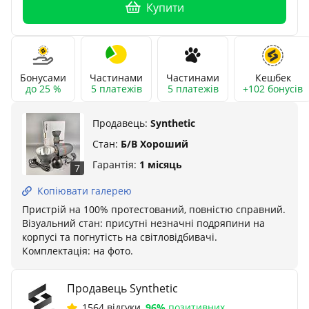
Купити
Бонусами
Частинами
Частинами
Кешбек
до 25 %
5 платежів
5 платежів
+102 бонусів
Продавець:
Synthetic
Стан:
Б/В Хороший
Гарантія:
1 місяць
7
Копіювати галерею
Пристрій на 100% протестований, повністю справний.
Візуальний стан: присутні незначні подряпини на
корпусі та погнутість на світловідбивачі.
Комплектація: на фото.
Продавець Synthetic
1564 відгуки
,
96%
позитивних