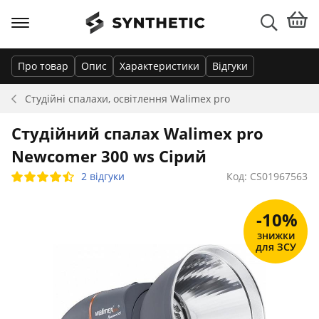
Про товар
Опис
Характеристики
Відгуки
Студійні спалахи, освітлення
Walimex pro
Студійний спалах Walimex pro
Newcomer 300 ws Сірий
2 відгуки
Код: CS01967563
-10%
знижки
для ЗСУ