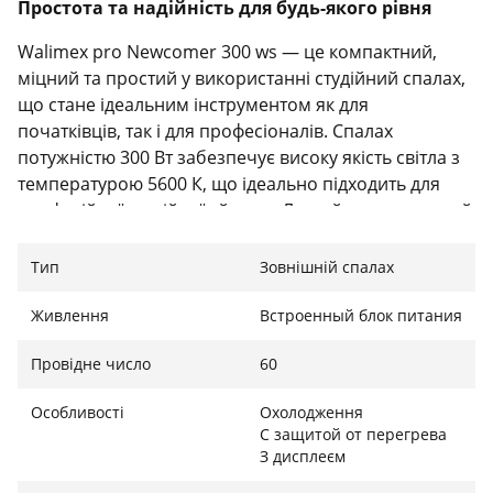
Простота та надійність для будь-якого рівня
Walimex pro Newcomer 300 ws — це компактний,
міцний та простий у використанні студійний спалах,
що стане ідеальним інструментом як для
початківців, так і для професіоналів. Спалах
потужністю 300 Вт забезпечує високу якість світла з
температурою 5600 К, що ідеально підходить для
професійної студійної зйомки. Легкий та компактний
дизайн дозволяє без проблем транспортувати
пристрій для виїзної зйомки.
Тип
Зовнішній спалах
Живлення
Встроенный блок питания
Універсальні способи запуску
Провідне число
60
Спалах оснащений вбудованим приймачем 2,4 ГГц,
Особливості
Охолодження
що дозволяє керувати ним за допомогою
С защитой от перегрева
бездротового дистанційного керування,
З дисплеєм
фотоелемента, синхронізуючого кабелю або