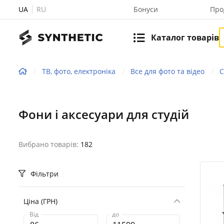
UA
RU
Бонуси
Про
Каталог товарів
ТВ, фото, електроніка
Все для фото та відео
С
Фони і аксесуари для студій
Вибрано товарів:
182
Фільтри
Ціна (ГРН)
Від
до