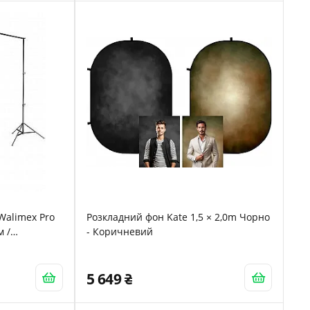
Walimex Pro
Розкладний фон Kate 1,5 × 2,0m Чорно
м /
- Коричневий
на / Чорний
5 649