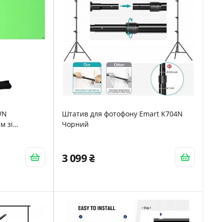
WN
Штатив для фотофону Emart K704N
м зі
Чорний
3 099