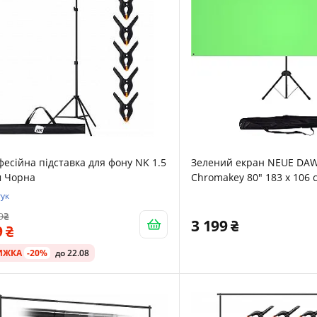
есійна підставка для фону NK 1.5
Зелений екран NEUE DA
м Чорна
Chromakey 80" 183 x 106 с
штативом Зелений
гук
9
3 199
9
ИЖКА
-20%
до 22.08