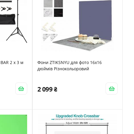
BAR 2 x 3 м
Фони ZTIKSNYU для фото 16x16
дюймів Різнокольоровий
2 099