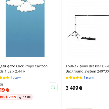
для фото Click Props Cartoon
Тримач фону Bresser BR-
ds 1.52 х 2.44 м
Bacground System 240*30
1 відгук
1 відгук
9
3 499
119
ИЖКА
-13%
до 11.08