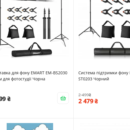
тавка для фону EMART EM-BS2030
Cистема підтримки фону
м для фотостудії Чорна
ST0203 Чорний
2 499
599
2 479