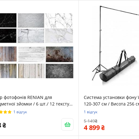
р фотофонів RENIAN для
Система установки фону 
метної зйомки / 6 шт./ 12 текстур
120-307 см / Висота 256 с
осторонні / 54x84 см
Телескопічна переклади
1 відгук
1 відгук
5 149
8
4 899