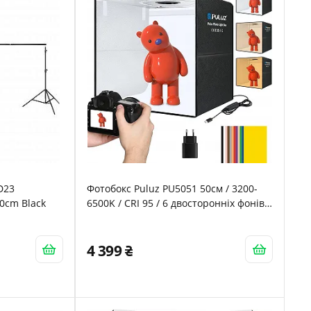
D23
Фотобокс Puluz PU5051 50см / 3200-
0cm Black
6500K / CRI 95 / 6 двосторонніх фонів /
Складний / Чорний
4 399