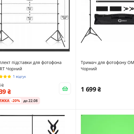
лект підставки для фотофона
Тримач для фотофону OM
RT Чорний
Чорний
1 відгук
9
1 699
639
ИЖКА
-20%
до 22.08