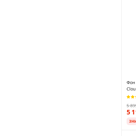
Фон 
Clou
5 89
5 
ЗН