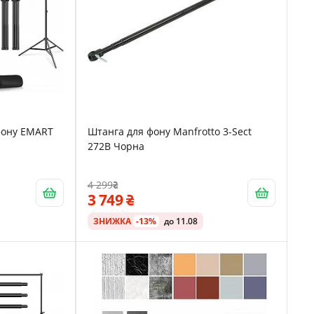
фону EMART
Штанга для фону Manfrotto 3-Sect
272B Чорна
4 299
3 749
ЗНИЖКА
-13%
до 11.08