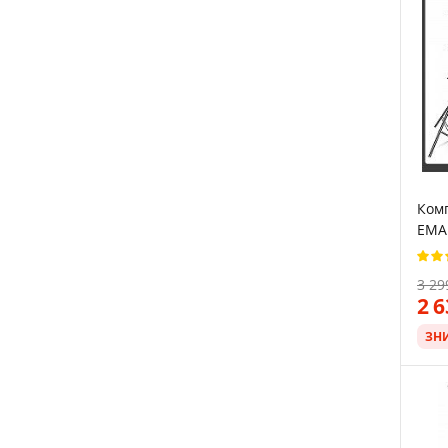
Комп
EMA
3 29
2 
ЗН