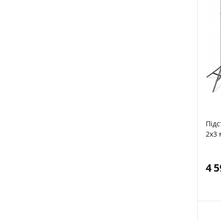
Підс
2x3 
4 