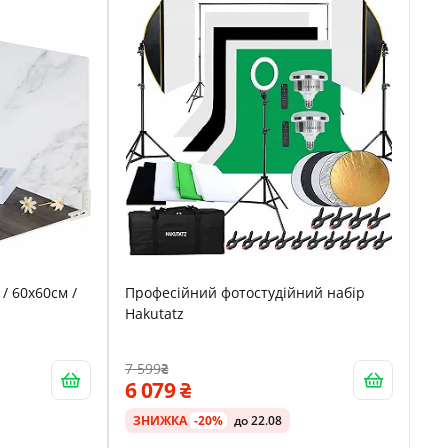
/ 60х60см /
Професійний фотостудійний набір
Hakutatz
7 599
6 079
ЗНИЖКА
-20%
до 22.08