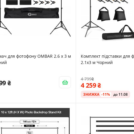
ач для фотофону OMBAR 2.6 x 3 м
Комплект підставки для 
ний
2.1x3 м Чорний
4 799
799
4 259
ЗНИЖКА
-11%
до 11.08