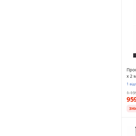
Проф
x 2 
1 від
1 19
95
ЗН