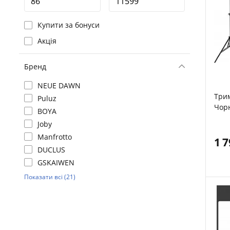
Купити за бонуси
Акція
Бренд
NEUE DAWN
Трим
Puluz
Чор
BOYA
Joby
Manfrotto
1 
DUCLUS
GSKAIWEN
Показати всі (21)