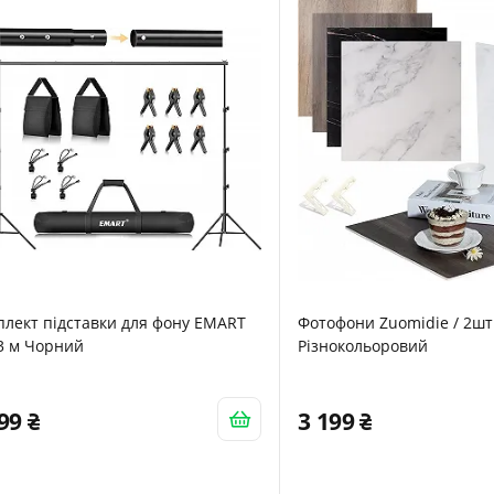
лект підставки для фону EMART
Фотофони Zuomidie / 2шт 
3 м Чорний
Різнокольоровий
799
3 199