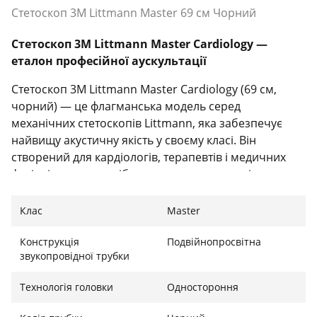
Стетоскоп 3M Littmann Master 69 см Чорний
Стетоскоп 3M Littmann Master Cardiology —
еталон професійної аускультації
Стетоскоп 3M Littmann Master Cardiology (69 см,
чорний) — це флагманська модель серед
механічних стетоскопів Littmann, яка забезпечує
найвищу акустичну якість у своєму класі. Він
створений для кардіологів, терапевтів і медичних
фахівців, яким потрібна максимальна точність звуку.
Високий рівень чутливості дозволяє розпізнавати
навіть найдрібніші відтінки серцевих і легеневих
Клас
Master
шумів, що робить його незамінним інструментом у
клінічній діагностиці.
Конструкція
Подвійнопросвітна
звукопровідної трубки
Інноваційна діафрагма з регулюванням частот
Технологія головки
Одностороння
Технологія регульованої діафрагми дає змогу легко
перемикатися між низькочастотними та