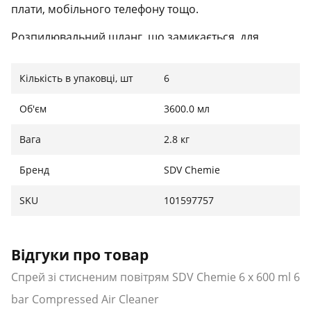
плати, мобільного телефону тощо.
Розпилювальний шланг, що замикається, для
важкодоступних місць.
Кількість в упаковці, шт
6
Відмінно підходить для чутливих поверхонь.
Ідеально підходить для сухого та безконтактного
Об'єм
3600.0 мл
чищення під тиском.
Вага
2.8 кг
Бренд
SDV Chemie
SKU
101597757
Відгуки про товар
Спрей зі стисненим повітрям SDV Chemie 6 x 600 ml 6
bar Compressed Air Cleaner