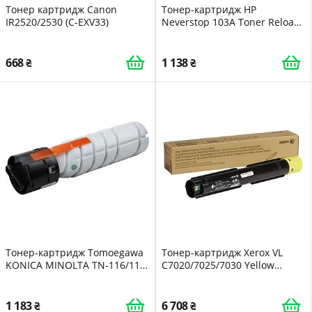
Тонер картридж Canon
Тонер-картридж HP
IR2520/2530 (C-EXV33)
Neverstop 103A Toner Reload
Kit W1103A
668
1 138
Тонер-картридж Tomoegawa
Тонер-картридж Xerox VL
KONICA MINOLTA TN-116/118
C7020/7025/7030 Yellow
280г (PM344M.280/92087)
106R03746
1 183
6 708