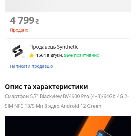
4 799
Продано
Продавець Synthetic
1564 відгуки
,
96%
позитивних
Написати продавцю
Опис та характеристики
Смартфон 5.7" Blackview BV4900 Pro (4+3)/64Gb 4G 2-
SIM NFC 13/5 Мп 8 ядер Android 12 Green