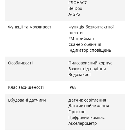
ГЛОНАСС
BeiDou
A-GPS
Функції та можливості
Функція безконтактної
оплати
FM-приймач
Сканер обличчя
Індикатор сповіщень
Особливості
Пилозахисний корпус
Захист від падіння
Водозахист
Клас захищеності
IP68
Вбудовані датчики
Датчик освітлення
Датчик наближення
Гіроскоп
Цифровий компас
Акселерометр