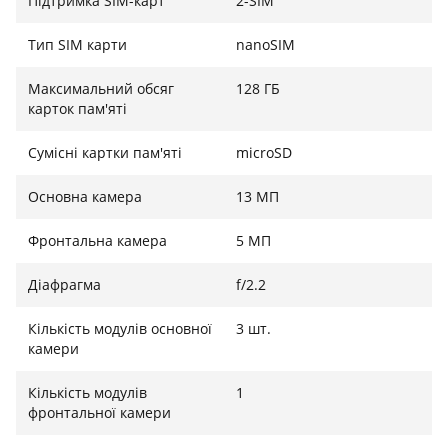
Підтримка SIM-карт
2-SIM
Тип SIM карти
nanoSIM
Основні камери, необхідні для кожної миті
Максимальний обсяг
128 ГБ
Основна камера Samsung S5K3L2 13Мп + 2Мп + 2Мп
карток пам'яті
створена для зйомки чудових моментів. Швидке і
безпечне розблокування по обличчю одним
Сумісні картки пам'яті
microSD
поглядом на екран завдяки фронтальній камері 5
Основна камера
13 МП
МП. (Задня камера Samsung S5K3L2 13Мп + 2Мп +
2Мп, передня камера 5 МП).
Фронтальна камера
5 МП
Діафрагма
f/2.2
Кількість модулів основної
3 шт.
камери
Кількість модулів
1
фронтальної камери