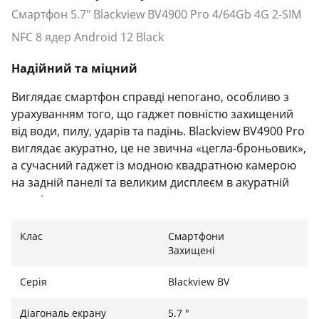
Смартфон 5.7" Blackview BV4900 Pro 4/64Gb 4G 2-SIM
NFC 8 ядер Android 12 Black
Надійний та міцний
Виглядає смартфон справді непогано, особливо з
урахуванням того, що гаджет повністю захищений
від води, пилу, ударів та падінь. Blackview BV4900 Pro
виглядає акуратно, це не звична «цегла-броньовик»,
а сучасний гаджет із модною квадратною камерою
на задній панелі та великим дисплеєм в акуратній
рамці.
Клас
Смартфони
Захищені
Екран нового покоління
Серія
Blackview BV
Gorilla glass захищає дисплей від подряпин та
відколів, тому можете сміливо купити смартфон, не
Діагональ екрану
5.7 "
побоюючись пошкоджень екрану. 5.7-дюймова