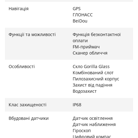
Навігація
GPS
ГЛОНАСС
BeiDou
Функції та можливості
Функція безконтактної
оплати
FM-приймач
Сканер обличчя
Особливості
Скло Gorilla Glass
Комбінований слот
Пилозахисний корпус
Захист від падіння
Водозахист
Клас захищеності
IP68
Вбудовані датчики
Датчик освітлення
Датчик наближення
Гіроскоп
Цифровий компас