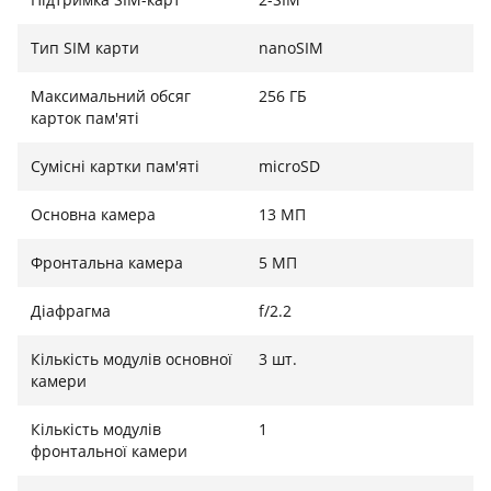
Тип SIM карти
nanoSIM
Небувала автономність
Максимальний обсяг
256 ГБ
Порадує покупця ємна батарея на 5580мАч, з нею
карток пам'яті
Blackview BV4900 Pro активно працюватиме два дні,
не потребуючи підзарядки.
Сумісні картки пам'яті
microSD
Основна камера
13 МП
Фронтальна камера
5 МП
Діафрагма
f/2.2
Кількість модулів основної
3 шт.
камери
Кількість модулів
1
фронтальної камери