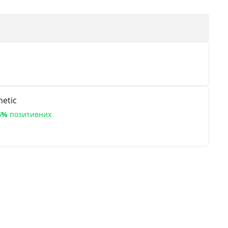
etic
6%
позитивних