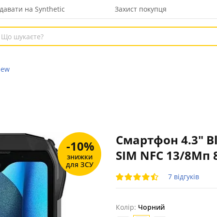
давати на Synthetic
Захист покупця
iew
Смартфон 4.3" Bl
-10%
SIM NFC 13/8Мп 8
знижки
для ЗСУ
7 відгуків
Колір:
Чорний