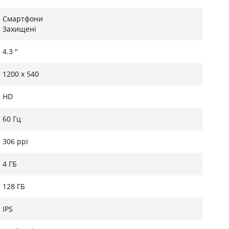
Смартфони
Захищені
4.3 "
1200 х 540
HD
60 Гц
306 ppi
4 ГБ
128 ГБ
IPS