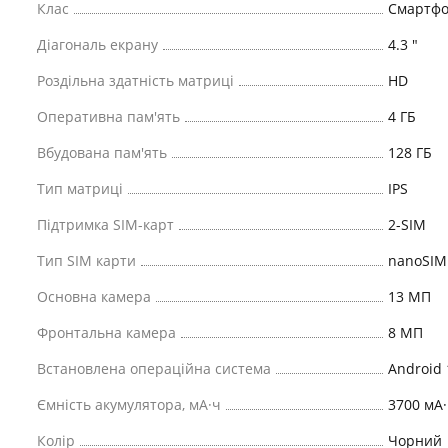
Клас
Смартфо
Діагональ екрану
4.3 "
Роздільна здатність матриці
HD
Оперативна пам'ять
4 ГБ
Вбудована пам'ять
128 ГБ
Тип матриці
IPS
Підтримка SIM-карт
2-SIM
Тип SIM карти
nanoSIM
Основна камера
13 МП
Фронтальна камера
8 МП
Встановлена ​​операційна система
Android 
Ємність акумулятора, мА·ч
3700 мА·
Колір
Чорний