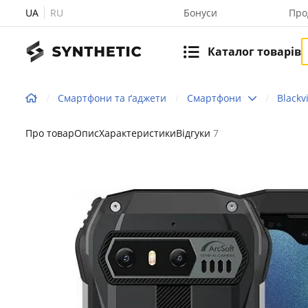
UA
RU
Бонуси
Про
Каталог товарів
Смартфони та ґаджети
Смартфони
Blackv
Про товар
Опис
Характеристики
Відгуки
7