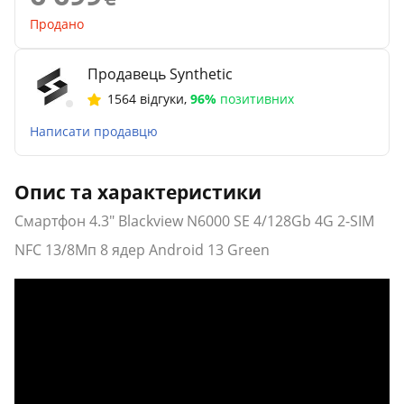
Продано
Продавець Synthetic
1564 відгуки
,
96%
позитивних
Написати продавцю
Опис та характеристики
Смартфон 4.3" Blackview N6000 SE 4/128Gb 4G 2-SIM
NFC 13/8Мп 8 ядер Android 13 Green