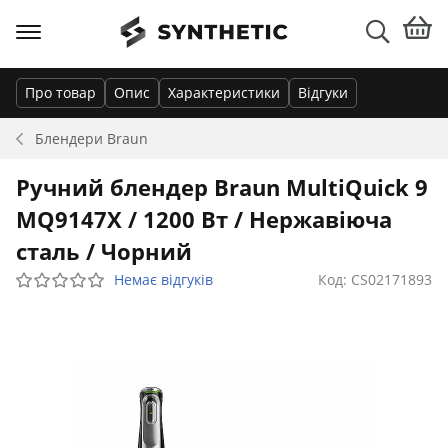
Про товар
Опис
Характеристики
Відгуки
Блендери
Braun
Ручний блендер Braun MultiQuick 9
MQ9147X / 1200 Вт / Нержавіюча
сталь / Чорний
Немає відгуків
Код: CS02171893