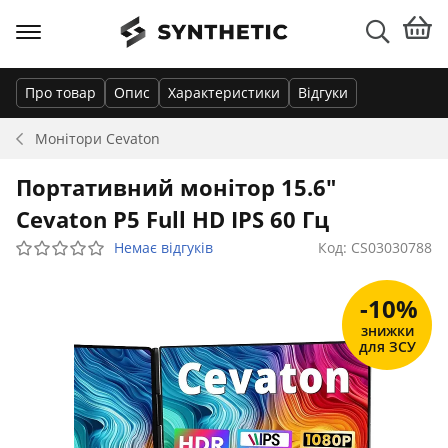
Про товар
Опис
Характеристики
Відгуки
Монітори
Cevaton
Портативний монітор 15.6"
Cevaton P5 Full HD IPS 60 Гц
Немає відгуків
Код: CS03030788
-10%
знижки
для ЗСУ