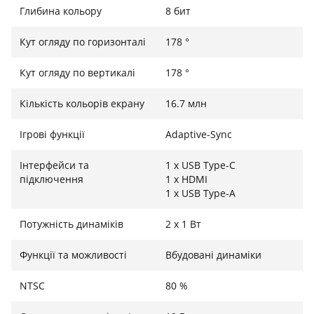
Глибина кольору
8 бит
Кут огляду по горизонталі
178 °
Кут огляду по вертикалі
178 °
Кількість кольорів екрану
16.7 млн
Ігрові функції
Adaptive-Sync
Інтерфейси та
1 x USB Type-C
підключення
1 x HDMI
1 x USB Type-A
Потужність динаміків
2 х 1 Вт
Функції та можливості
Вбудовані динаміки
NTSC
80 %