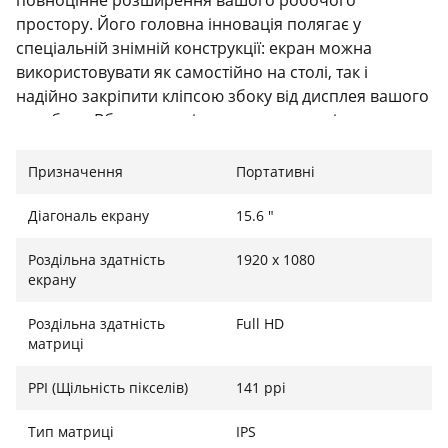
простору. Його головна інновація полягає у
спеціальній знімній конструкції: екран можна
використовувати як самостійно на столі, так і
надійно закріпити кліпсою збоку від дисплея вашого
ноутбука. Вбудована підставка з можливістю
обертання на 360 градусів дозволяє встановлювати
монітор як у горизонтальному (альбомному), так і у
Призначення
Портативні
вертикальному (портретному) положеннях, що
ідеально підходить для програмування, читання чи
Діагональ екрану
15.6 "
роботи з таблицями.
Роздільна здатність
1920 х 1080
Кришталева чіткість та соковиті кольори
екрану
Монітор оснащений 15.6-дюймовою IPS-матрицею з
Роздільна здатність
Full HD
роздільною здатністю Full HD (1920x1080). Глянцева
матриці
поверхня екрана в поєднанні з яскравістю 300 ніт та
PPI (Щільність пікселів)
141 ppi
колірним охопленням 85% (80% NTSC) робить
зображення неймовірно соковитим і реалістичним.
Тип матриці
IPS
З кутами огляду 178° картинка не втрачає своєї