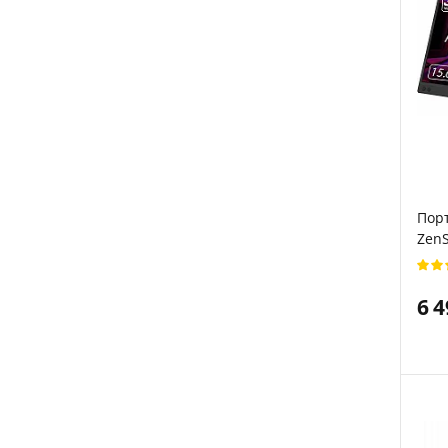
Порт
ZenS
6 