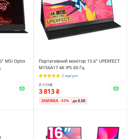
" MSI Optix
Портативний монітор 15.6" UPERFECT
ц
M156A17 4K IPS 60 Гц
2 відгуки
8 174
3 813
ЗНИЖКА
-53%
до 8.08