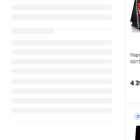
Пор
GS15
4 
У