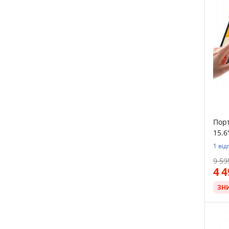
Пор
15.6
1 від
9 59
4 
ЗН