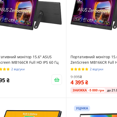
ативний монітор 15.6" ASUS
Портативний монітор 15.
creen MB166CR Full HD IPS 60 Гц
ZenScreen MB166CR Full H
2 відгуки
2 відгуки
9 395
495
4 395
ЗНИЖКА
-5 000 грн
до 21.
УЦІНКА