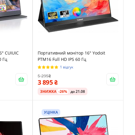
6" CUIUIC
Портативний монітор 16" Yodoit
0 Гц
PTM16 Full HD IPS 60 Гц
1 відгук
5 295
3 895
ЗНИЖКА
-26%
до 21.08
УЦІНКА