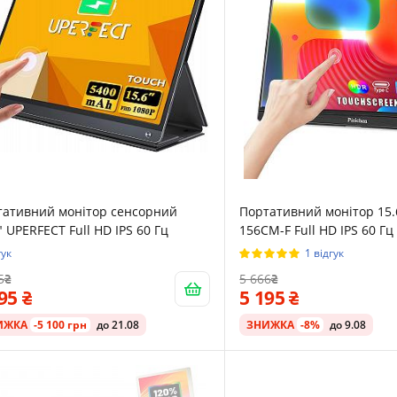
тативний монітор сенсорний
Портативний монітор 15.6
" UPERFECT Full HD IPS 60 Гц
156CM-F Full HD IPS 60 Гц
гук
1 відгук
5
5 666
495
5 195
ИЖКА
-5 100 грн
до 21.08
ЗНИЖКА
-8%
до 9.08