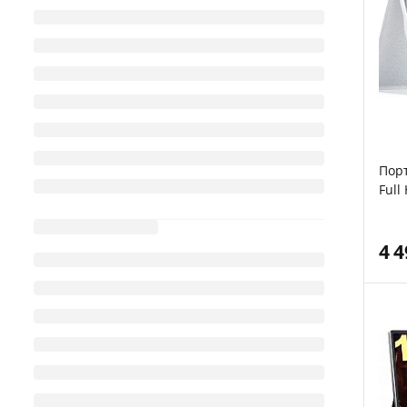
Порт
Full
4 