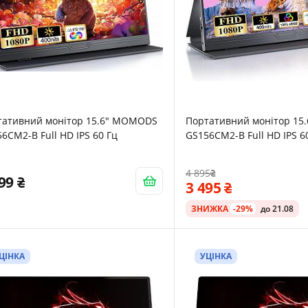
тативний монітор 15.6" MOMODS
Портативний монітор 15.
6CM2-B Full HD IPS 60 Гц
GS156CM2-B Full HD IPS 6
4 895
399
3 495
ЗНИЖКА
-29%
до 21.08
ЦІНКА
УЦІНКА