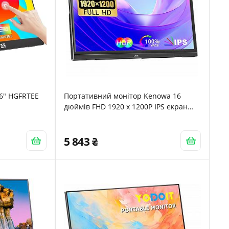
6" HGFRTEE
Портативний монітор Kenowa 16
дюймів FHD 1920 x 1200P IPS екран
HDR 350 ніт 16:10 з HDMI Type C
Чорний
5 843