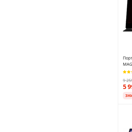
Порт
MAG1
9 25
5 
ЗН