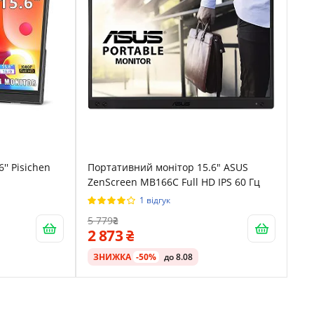
'' Pisichen
Портативний монітор 15.6" ASUS
ZenScreen MB166C Full HD IPS 60 Гц
1 відгук
5 779
2 873
ЗНИЖКА
-50%
до 8.08