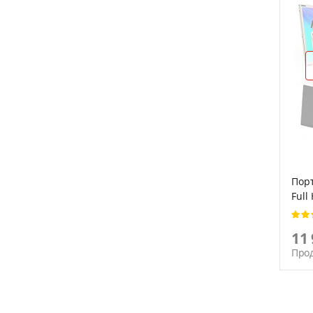
Порт
Full
11
Про