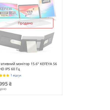
Продано
ативний монітор 15.6" KEFEYA S6
 HD IPS 60 Гц
1 відгук
 995
дано