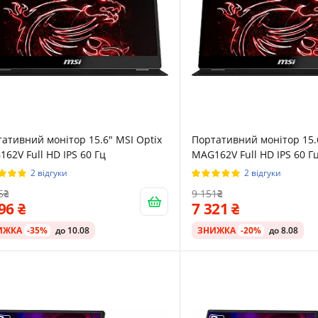
ативний монітор 15.6" MSI Optix
Портативний монітор 15.6
62V Full HD IPS 60 Гц
MAG162V Full HD IPS 60 Г
2 відгуки
2 відгуки
5
9 151
996
7 321
ИЖКА
-35%
до 10.08
ЗНИЖКА
-20%
до 8.08