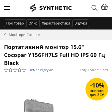
Про товар
Опис
Характеристики
Відгуки
Монітори
Cocopar
Портативний монітор 15.6''
Cocopar Y156FH7LS Full HD IPS 60 Гц
Black
Немає відгуків
Код: CS02711729
-10%
знижки
для ЗСУ