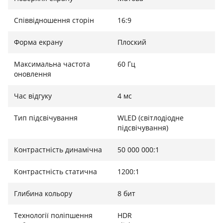
Співвідношення сторін
16:9
Ультратонкий дизайн та вбудована підставка
Форма екрану
Плоский
Монітор виконаний у витонченому чорному корпусі
з міцного алюмінієвого сплаву. Його особливістю є
Максимальна частота
60 Гц
оновлення
інтегрована регульована підставка, яка дозволяє
змінювати кут нахилу від 0° до 90°, позбавляючи
Час відгуку
4 мс
потреби у додаткових чохлах-підставках. При вазі
трохи більше ніж 700 грамів та товщині корпусу
Тип підсвічування
WLED (світлодіодне
всього 4-6 мм, Cocopar Y156FH7LS легко
підсвічування)
поміщається в сумку для ноутбука, залишаючись
при цьому повноцінним другим монітором з
Контрастність динамічна
50 000 000:1
вбудованими стереодинаміками.
Контрастність статична
1200:1
Глибина кольору
8 бит
Технології поліпшення
HDR