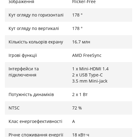
зображення
Flicker-Free
Кут огляду по горизонталі
178 °
Кут огляду по вертикалі
178 °
Кількість кольорів екрану
16.7 млн
Ігрові функції
AMD FreeSync
Інтерфейси та
1 x Mini-HDMI 1.4
підключення
2 x USB Type-C
3.5 mm Mini-Jack
Потужність динаміків
2 х 1 Вт
NTSC
72 %
Клас енергоефективності
A
Річне споживання енергії
18 кВт·ч