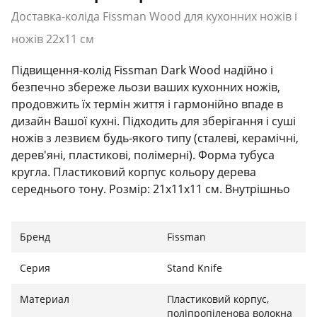
Доставка-коліда Fissman Wood для кухонних ножів і
ножів 22х11 см
Підвищення-колід Fissman Dark Wood надійно і
безпечно збереже льози ваших кухонних ножів,
продовжить їх термін життя і гармонійно впаде в
дизайн Вашої кухні. Підходить для зберігання і суші
ножів з лезвиєм будь-якого типу (сталеві, керамічні,
дерев'яні, пластикові, полімерні). Форма тубуса
кругла. Пластиковий корпус кольору дерева
середнього тону. Розмір: 21х11х11 см. Внутрішньо
колоди поліпропіленна волокна на зйомній основі
для зручності догляду. Можна мити в
Бренд
Fissman
посудомийному машині.
Серия
Stand Knife
Материал
Пластиковий корпус,
поліпропіленова волокна