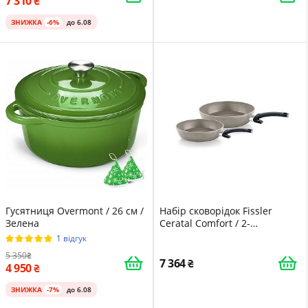
7 310
ЗНИЖКА
-6%
до 6.08
Гусятниця Overmont / 26 см /
Набір сковорідок Fissler
Зелена
Ceratal Comfort / 2-
предметна алюмінієва
1 відгук
сковорідка з керамічним
5 350
покриттям (24 + 28 см) /
7 364
4 950
Антипригарне покриття /
Індукційна
ЗНИЖКА
-7%
до 6.08