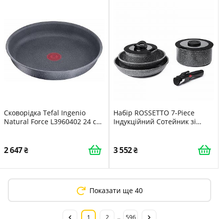
Сковорідка Tefal Ingenio
Набір ROSSETTO 7-Piece
Natural Force L3960402 24 см
Індукційний Сотейник зі
знімна антипригарне
Знімною Ручкою і
покриття індукція
Керамічним Антипригарним
Покриттям, Складаний Набір
2 647
3 552
Каструль з Кованого
Алюмінію з Скляною
Кришкою, Сковорідка,
Каструля
Показати ще 40
1
2
596
...