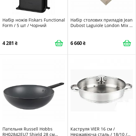
Набір ножів Fiskars Functional
Набір столових приладів Jean
Form / 5 шт / Чорний
Dubost Laguiole London Mix /
24 предмети на 6 персон
(L0241991LON003)
4 281
6 660
Пательня Russell Hobbs
Каструля VIER 16 см /
RH02842EU7 Shield 28 см
Нержавіюча сталь / 18/10 /