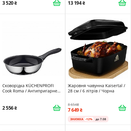
3 520
13 194
Сковорідка KÜCHENPROFI
Жаровня чавунна Kaisertal /
Cook Roma / Антипригарне
28 см / 6 літрів / Чорна
покриття / 24 см
8 654
2 556
7 649
ЗНИЖКА
-12%
до 7.08