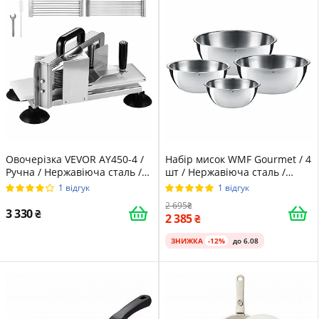
Овочерізка VEVOR AY450-4 /
Набір мисок WMF Gourmet / 4
Ручна / Нержавіюча сталь /
шт / Нержавіюча сталь /
Сріблястий
Cromargan
1 відгук
1 відгук
2 695
3 330
2 385
ЗНИЖКА
-12%
до 6.08