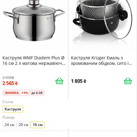
Каструля WMF Diadem Plus Ø
Каструля Krüger Емаль з
16 см 2 л матова нержавіюча
хромованим обідком, сито і
сталь
скляна кришка 24 см
2 990
1 805
2 565
ЗНИЖКА
-14%
до 6.08
Стиль
Каструля
Розмір
24 см
20 см
16 см