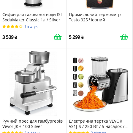
Сифон для газованої води ISI
Промисловий термометр
SodaMaker Classic 1л / Silver
Testo 925 Чорний
1 відгук
3 539
5 299
Ручний прес для гамбургерів
Електрична тертка VEVOR
Vevor JKH-100 Silver
VS1J-S / 250 Вт / 5 насадок /
функція овочерізки /
2 відгуки
2 відгуки