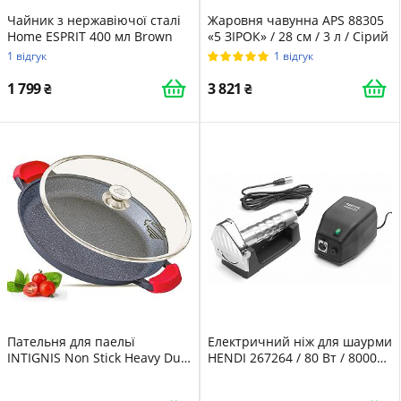
Чайник з нержавіючої сталі
Жаровня чавунна APS 88305
Home ESPRIT 400 мл Brown
«5 ЗІРОК» / 28 см / 3 л / Сірий
1 відгук
1 відгук
1 799
3 821
Пательня для паельї
Електричний ніж для шаурми
INTIGNIS Non Stick Heavy Duty
HENDI 267264 / 80 Вт / 8000
Induction / 36 см / З кришкою
об/хв / 80 мм лезо /
/ Чорна
Сріблястий