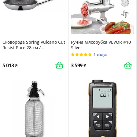
Сковорода Spring Vulcano Cut
Ручна м’ясорубка VEVOR #10
Resist Pure 28 см /
Silver
Нержавіюча сталь /
1 відгук
Антипригарне покриття /
Підходить для індукційних
5 013
3 599
плит / Сіра