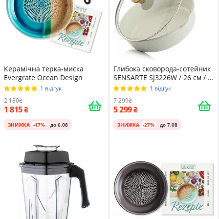
Керамічна терка-миска
Глибока сковорода-сотейник
Evergrate Ocean Design
SENSARTE SJ3226W / 26 см / з
кришкою та керамічним
1 відгук
1 відгук
покриттям / White
2 180
7 299
1 815
5 299
ЗНИЖКА
-17%
до 6.08
ЗНИЖКА
-27%
до 7.08