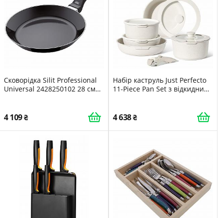
Сковорідка Silit Professional
Набір каструль Just Perfecto
Universal 2428250102 28 см
11-Piece Pan Set з відкидними
Flat Silargan
ручками
4 109
4 638