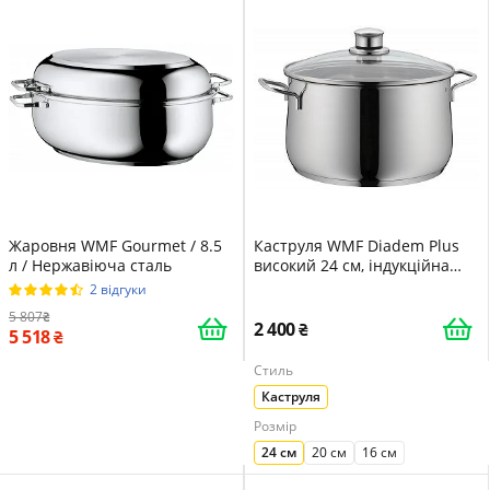
Жаровня WMF Gourmet / 8.5
Каструля WMF Diadem Plus
л / Нержавіюча сталь
високий 24 см, індукційна
6,5л, скляна кришка,
2 відгуки
нержавіюча сталь Cromargan
5 807
полірована, без покриття
2 400
5 518
Стиль
Каструля
Розмір
24 см
20 см
16 см