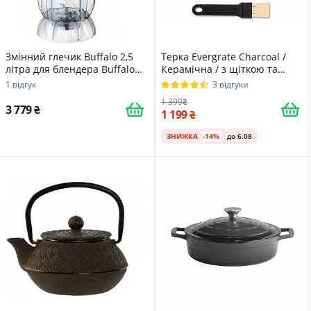
Змінний глечик Buffalo 2,5
Терка Evergrate Charcoal /
літра для блендера Buffalo
Керамічна / з щіткою та
Чорний
книгою рецептів
1 відгук
3 відгуки
1 399
3 779
1 199
ЗНИЖКА
-14%
до 6.08