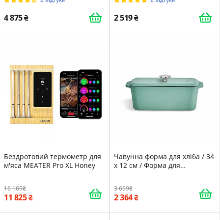
Срібляста
4 875
2 519
Бездротовий термометр для
Чавунна форма для хліба / 34
м'яса MEATER Pro XL Honey
x 12 см / Форма для
випікання / М'ятний колір
16 169
3 699
11 825
2 364