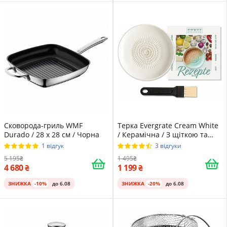
Сковорода-гриль WMF
Терка Evergrate Cream White
Durado / 28 x 28 см / Чорна
/ Керамічна / З щіткою та
книгою рецептів
1 відгук
3 відгуки
5 195
1 495
4 680
1 199
ЗНИЖКА
-10%
до 6.08
ЗНИЖКА
-20%
до 6.08