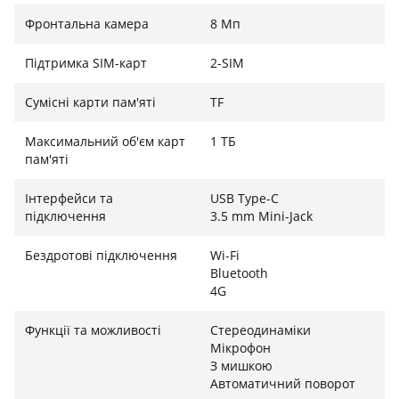
Фронтальна камера
8 Мп
Автономність і сучасні функції
Підтримка SIM-карт
2-SIM
Планшет оснащено акумулятором на 8000 мА·год,
якого вистачає на до 8–10 годин активного
Сумісні карти пам'яті
TF
використання. Зарядка через USB Type-C швидка та
зручна. Додатково пристрій підтримує
Максимальний об'єм карт
1 ТБ
розпізнавання обличчя, що дозволяє швидко
пам'яті
розблоковувати екран без введення паролів. Все це
Інтерфейси та
USB Type-C
— в елегантному сірому корпусі, який виглядає
підключення
3.5 mm Mini-Jack
стильно та сучасно.
Бездротові підключення
Wi-Fi
Bluetooth
4G
Функції та можливості
Стереодинаміки
Мікрофон
З мишкою
Автоматичний поворот