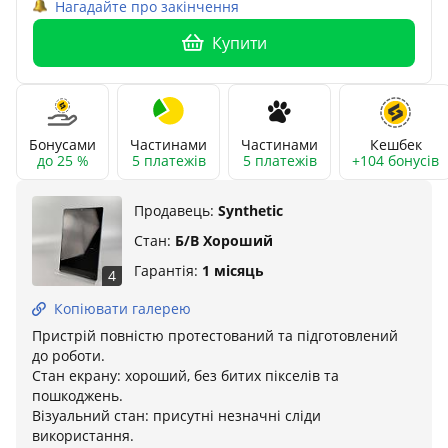
Нагадайте про закінчення
Купити
Бонусами
Частинами
Частинами
Кешбек
до 25 %
5 платежів
5 платежів
+104 бонусів
Продавець:
Synthetic
Стан:
Б/В Хороший
Гарантія:
1 місяць
4
Копіювати галерею
Пристрій повністю протестований та підготовлений
до роботи.
Стан екрану: хороший, без битих пікселів та
пошкоджень.
Візуальний стан: присутні незначні сліди
використання.