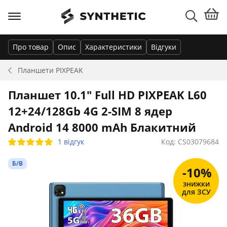
Про товар
Опис
Характеристики
Відгуки
Планшети
PIXPEAK
Планшет 10.1" Full HD PIXPEAK L60
12+24/128Gb 4G 2-SIM 8 ядер
Android 14 8000 mAh Блакитний
1 відгук
Код: CS03079684
Б/В
-10%
знижки
для ЗСУ