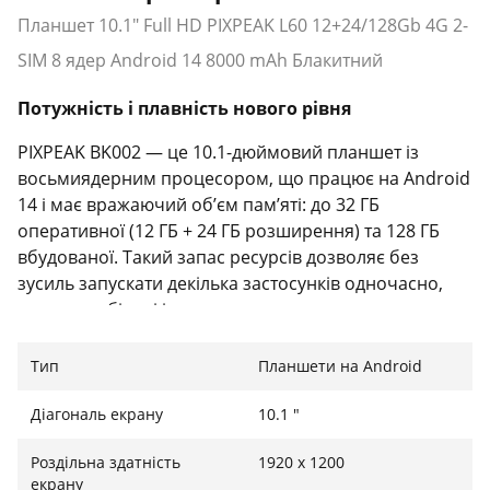
Планшет 10.1" Full HD PIXPEAK L60 12+24/128Gb 4G 2-
SIM 8 ядер Android 14 8000 mAh Блакитний
Потужність і плавність нового рівня
PIXPEAK BK002 — це 10.1-дюймовий планшет із
восьмиядерним процесором, що працює на Android
14 і має вражаючий об’єм пам’яті: до 32 ГБ
оперативної (12 ГБ + 24 ГБ розширення) та 128 ГБ
вбудованої. Такий запас ресурсів дозволяє без
зусиль запускати декілька застосунків одночасно,
грати в мобільні ігри чи працювати з великими
файлами — усе швидко, плавно та без зависань.
Тип
Планшети на Android
Діагональ екрану
10.1 "
Full HD-дисплей для розваг і роботи
Роздільна здатність
1920 x 1200
10.1-дюймовий IPS-екран із роздільною здатністю
екрану