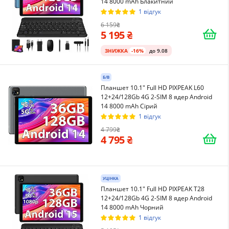
14 8000 mAh Блакитний
1 відгук
6 159
5 195
ЗНИЖКА
-16%
до 9.08
Б/В
Планшет 10.1" Full HD PIXPEAK L60
12+24/128Gb 4G 2-SIM 8 ядер Android
14 8000 mAh Сірий
1 відгук
4 799
4 795
УЦІНКА
Планшет 10.1" Full HD PIXPEAK T28
12+24/128Gb 4G 2-SIM 8 ядер Android
14 8000 mAh Чорний
1 відгук