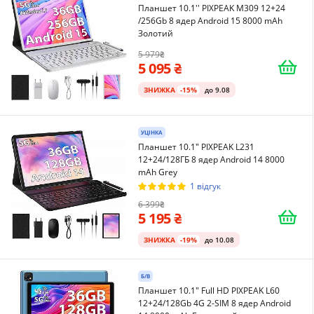
Планшет 10.1'' PIXPEAK M309 12+24
/256Gb 8 ядер Android 15 8000 mAh
Золотий
5 979
5 095
ЗНИЖКА
-15%
до 9.08
УЦІНКА
Планшет 10.1" PIXPEAK L231
12+24/128ГБ 8 ядер Android 14 8000
mAh Grey
1 відгук
6 399
5 195
ЗНИЖКА
-19%
до 10.08
Б/В
Планшет 10.1" Full HD PIXPEAK L60
12+24/128Gb 4G 2-SIM 8 ядер Android