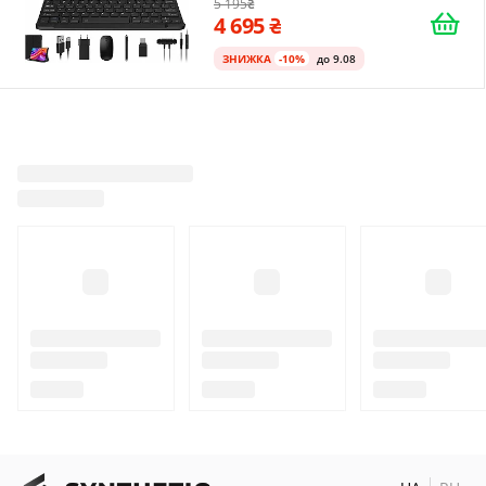
5 195
4 695
ЗНИЖКА
-10%
до 9.08