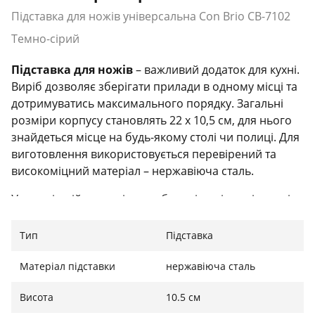
Підставка для ножів універсальна Con Brio СВ-7102
Темно-сірий
Підставка для ножів
– важливий додаток для кухні.
Виріб дозволяє зберігати прилади в одному місці та
дотримуватись максимального порядку. Загальні
розміри корпусу становлять 22 х 10,5 см, для нього
знайдеться місце на будь-якому столі чи полиці. Для
виготовлення використовується перевірений та
високоміцний матеріал – нержавіюча сталь.
У внутрішній частині передбачені поліпропіленові
роздільники. Завдяки ним можна розсортувати
прилади на кілька відділень. Оформлення лаконічне
Тип
Підставка
та стильне: поверхня пофарбована у однотонний
сірий колір. Покриття поверхні «soft-touch»
Матеріал підставки
нержавіюча сталь
нековзна і приємне на дотик.
Висота
10.5 см
Характеристика: