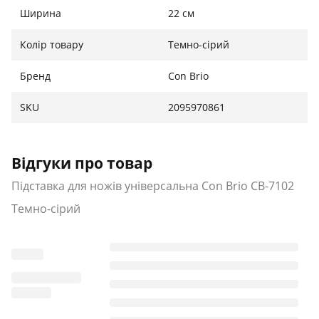
Ширина
22 см
Тип: підставка для ножів
Тип підставки: настільна
Колір товару
Темно-сірий
Матеріал підставки: нержавіюча сталь
Розміри: 22 х 10,5 см
Бренд
Con Brio
Колір темно-сірий
Форм: округла
SKU
2095970861
Простота у догляді
Стильний дизайн
Стійкість
Відгуки про товар
Корпус із зовнішнім покриттям «soft-touch»
Підставка для ножів універсальна Con Brio СВ-7102
Легко піддається очищенню
Усередині підставки розташовані
Темно-сірий
поліпропіленові роздільники
Підходить як для звичайних металевих, так і для
керамічних ножів.