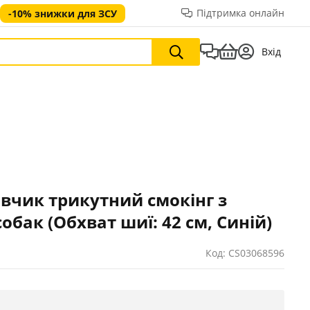
Підтримка онлайн
-10% знижки для ЗСУ
Вхід
чик трикутний смокінг з
обак (Обхват шиї: 42 см, Синій)
Код: CS03068596