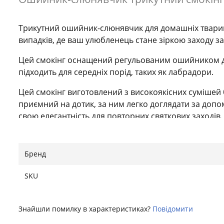
Трикутний ошийник-слюнявчик для домашніх тварин,
випадків, де ваш улюбленець стане зіркою заходу 
Цей смокінг оснащений регульованим ошийником для
підходить для середніх порід, таких як лабрадори.
Цей смокінг виготовлений з високоякісних сумішей б
приємний на дотик, за ним легко доглядати за доп
свою елегантність для повторних святкових заходів.
Завдяки зручній системі застібок, цей наряд для соб
до різних урочистостей швидкою та приємною, забе
Бренд
вашого улюбленця навіть при тривалому носінні.
SKU
Цей універсальний смокінг забезпечує позачасовий е
святкових зустрічей, і гарантує, що ваша собака бу
випадку.
Знайшли помилку в характеристиках?
Повідомити
Знайшли помилку?
Повідомити