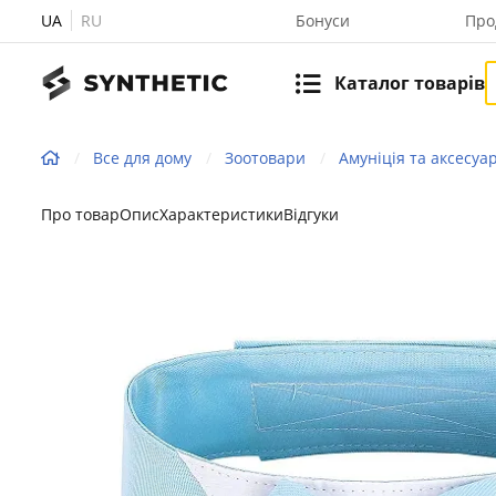
UA
RU
Бонуси
Про
Каталог товарів
Все для дому
Зоотовари
Амуніція та аксесуа
Про товар
Опис
Характеристики
Відгуки