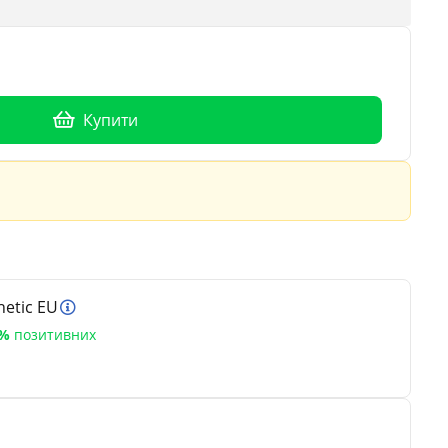
Купити
etic EU
5%
позитивних