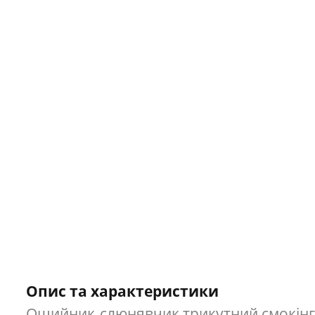
Опис та характеристики
Ошийник-слюнявчик трикутний смокінг з