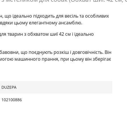
 що ідеально підходить для весіль та особливих
завдяки цьому елегантному ансамблю.
 тварин з обхватом шиї 42 см і ідеально
авовни, що поєднують розкіш і довговічність. Він
омогою машинного прання, при цьому він зберігає
ак легко одягати та знімати, що робить підготовку
зпечуючи комфортну та надійну посадку для
DUZEPA
102100886
легантний вигляд цілий рік, від весіль до
де ідеально одягнена для будь-якого урочистого