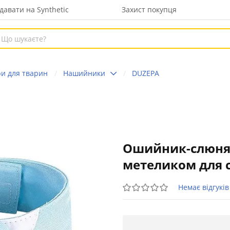
давати на Synthetic
Захист покупця
ри для тварин
Нашийники
DUZEPA
Ошийник-слюняв
метеликом для с
Немає відгуків