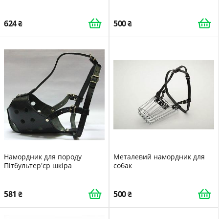
624
500
Намордник для породу
Металевий намордник для
Пітбультер'єр шкіра
собак
581
500