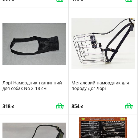
Лорі Намордник тканинний
Металевий намордник для
для собак No 2-18 см
породу Дог Лорі
318
854