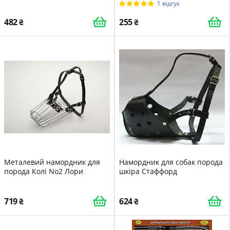
1 відгук
482
255
Металевий намордник для
Намордник для собак порода
порода Колі No2 Лори
шкіра Стаффорд
719
624