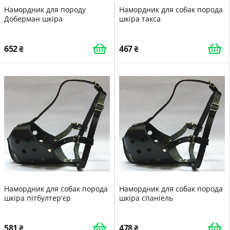
Намордник для породу
Намордник для собак порода
Доберман шкіра
шкіра такса
652
467
Намордник для собак порода
Намордник для собак порода
шкіра пітбултер'єр
шкіра спаніель
581
478