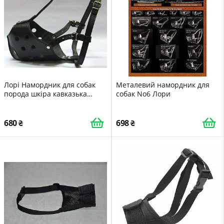
Лорі Намордник для собак
Металевий намордник для
порода шкіра кавказька
собак No6 Лори
овчарка
680
698