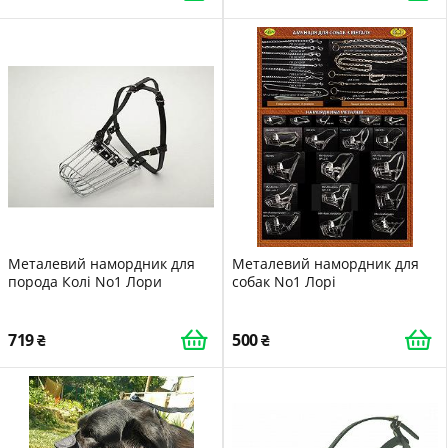
Металевий намордник для
Металевий намордник для
порода Колі No1 Лори
собак No1 Лорі
719
500