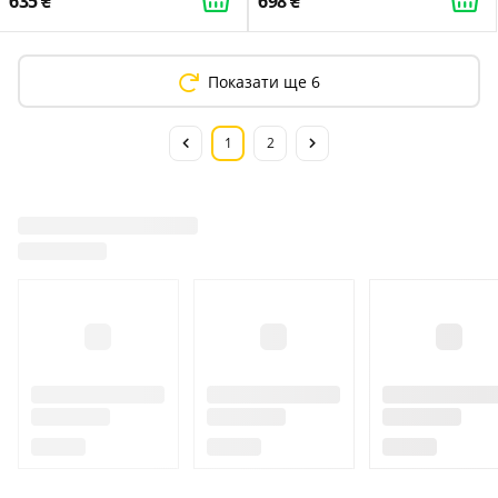
635
698
Показати ще 6
1
2