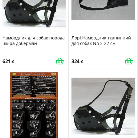
Намордник для собак порода
Лорі Намордник тканинний
шкіра доберман
для собак No 3-22 см
621
324