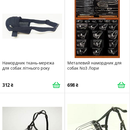
Намордник ткань-мережа
Металевий намордник для
для собак літнього року
собак No3 Лори
312
698