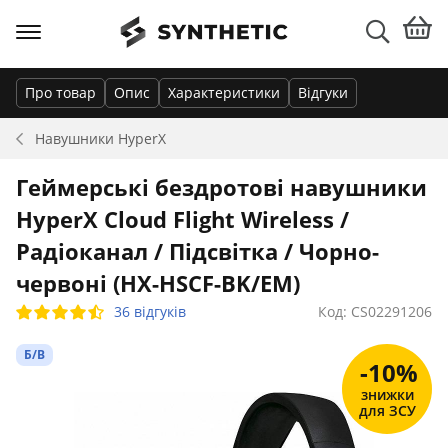
Про товар
Опис
Характеристики
Відгуки
Навушники
HyperX
Геймерські бездротові навушники
HyperX Cloud Flight Wireless /
Радіоканал / Підсвітка / Чорно-
червоні (HX-HSCF-BK/EM)
36 відгуків
Код: CS02291206
Б/В
-10%
знижки
для ЗСУ