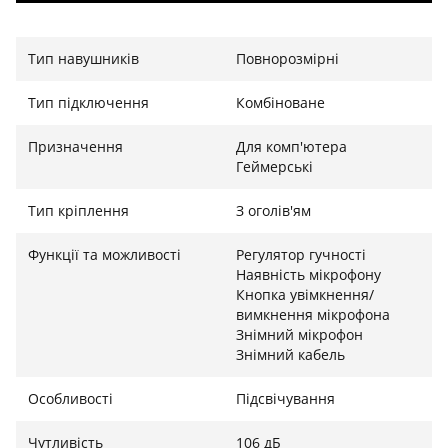
Тип навушників
Повнорозмірні
Оригінальна високоякісна ігрова бездротова
Тип підключення
Комбіноване
гарнітура HyperX Cloud Flight Wireless створена для
геймерів, які цінують свободу рухів і надійний звук.
Призначення
Для комп'ютера
Ця модель поєднує комфорт, довготривалу
Геймерські
автономність і стабільне з’єднання через
радіоканал, що дозволяє повністю зануритися у гру
Тип кріплення
З оголів'ям
без дротів і зайвих обмежень.
Функції та можливості
Регулятор гучності
Звукові характеристики
Наявність мікрофону
Кнопка увімкнення/
HyperX Cloud Flight оснащена великими 50-мм
вимкнення мікрофона
динаміками, які забезпечують насичене і
Знімний мікрофон
Знімний кабель
деталізоване звучання з глибокими басами та
чіткими високими частотами. Просторовий звук
Особливості
Підсвічування
допомагає краще орієнтуватися у грі та реагувати на
дії супротивника.
Чутливість
106 дБ