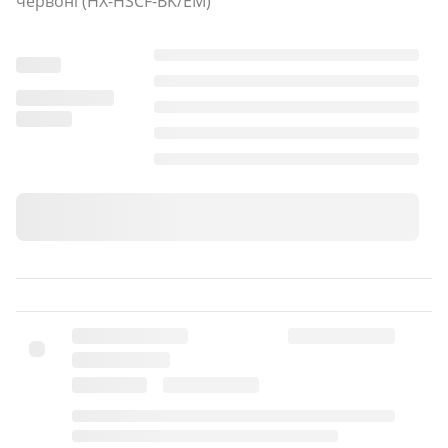
червоні (HX-HSCF-BK/EM)