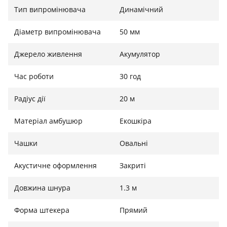
Керування гучністю та мікрофоном розташоване
Тип випромінювача
Динамічний
безпосередньо на чашках, що робить налаштування
швидким і зручним.
Діаметр випромінювача
50 мм
Джерело живлення
Акумулятор
Час роботи
30 год
Радіус дії
20 м
Матеріал амбушюр
Екошкіра
Чашки
Овальні
Акустичне оформлення
Закриті
Довжина шнура
1.3 м
Форма штекера
Прямий