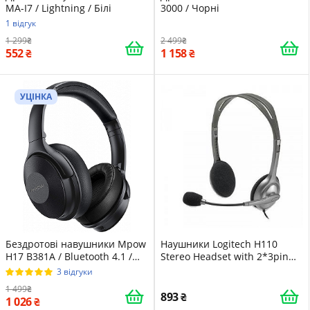
MA-I7 / Lightning / Білі
3000 / Чорні
1 відгук
1 299
2 499
552
1 158
УЦІНКА
Бездротові навушники Mpow
Наушники Logitech H110
H17 B381A / Bluetooth 4.1 /
Stereo Headset with 2*3pin
Активне шумозаглушення /
jacks (981-000271)
3 відгуки
ANC / До 45 годин роботи від
1 499
акумулятора / Чорні
893
1 026