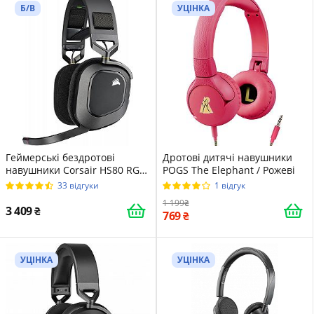
Б/В
УЦІНКА
Геймерські бездротові
Дротові дитячі навушники
навушники Corsair HS80 RGB
POGS The Elephant / Рожеві
/ Радіоканал / До 20 годин
33 відгуки
1 відгук
роботи від акумулятора /
1 199
Підсвітка / Чорні (CA-
3 409
769
9011235-EU)
УЦІНКА
УЦІНКА