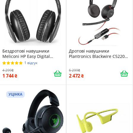
Бездротові навушники
Дротові навушники
Meliconi HP Easy Digital
Plantronics Blackwire C5220
Bundle / Радіоканал / До 8
Чорні
1 відгук
годин роботи / Чорні
4 299
6 299
1 744
2 472
УЦІНКА