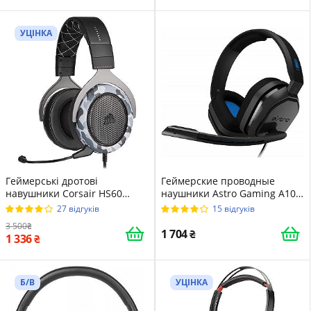
УЦІНКА
Геймерські дротові
Геймерские проводные
навушники Corsair HS60
наушники Astro Gaming A10 /
Haptic з функцією Haptic Bass
AUX / Синие (939-001509)
27 відгуків
15 відгуків
/ ENC / Камуфляж (CA-
3 500
9011225-EU)
1 704
1 336
Б/В
УЦІНКА