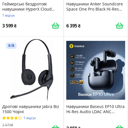
Геймерські бездротові
Навушники Anker Soundcore
навушники HyperX Cloud
Space One Pro Black Hi-Res
Flight Wireless / Радіоканал /
Audio LDAC ANC 60H BT5.3
1 відгук
Підсвітка / Чорно-зелений
(A3062)
(196188047613)
3 599
6 395
Б/В
Дротові навушники Jabra Biz
Навушники Baseus EP10 Ultra
1500 Чорні
Hi-Res Audio LDAC ANC
SuperBass 2.0 65H Black
1 відгук
2 079