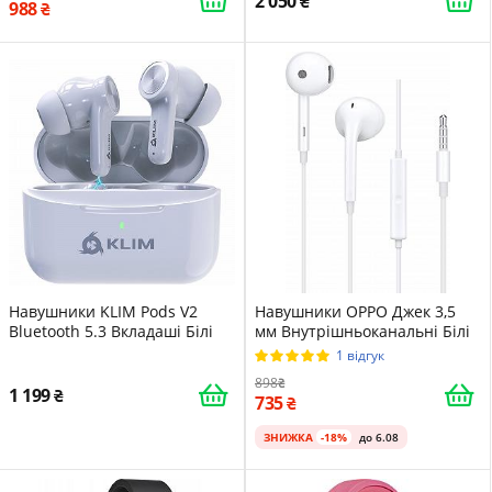
2 050
988
Навушники KLIM Pods V2
Навушники OPPO Джек 3,5
Bluetooth 5.3 Вкладаші Білі
мм Внутрішньоканальні Білі
1 відгук
898
1 199
735
ЗНИЖКА
-18%
до 6.08