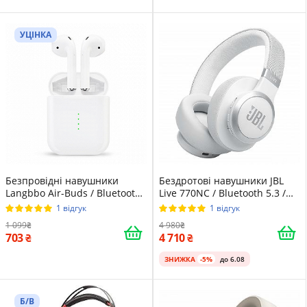
УЦІНКА
Безпровідні навушники
Бездротові навушники JBL
Langbbo Air-Buds / Bluetooth
Live 770NC / Bluetooth 5.3 /
5.0 / Білі
AUX / Активне
1 відгук
1 відгук
шумозаглушення / ANC / SBC
1 099
4 980
/ AAC / Швидка зарядка / Білі
703
4 710
(JBLLIVE770NCWHT)
ЗНИЖКА
-5%
до 6.08
Б/В