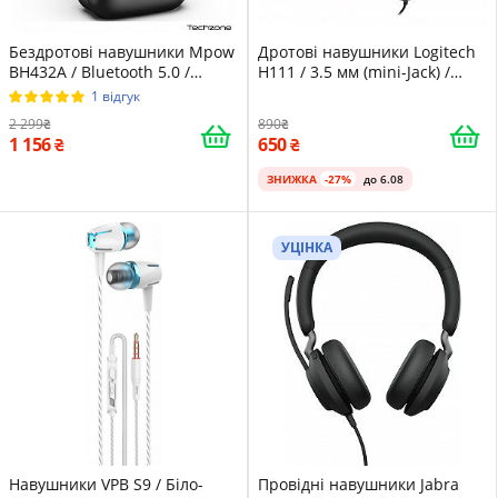
Бездротові навушники Mpow
Дротові навушники Logitech
BH432A / Bluetooth 5.0 /
H111 / 3.5 мм (mini-Jack) /
Активне шумозаглушення /
Активне шумозаглушення /
1 відгук
ANC / Вологозахист IPX8 / До
Grey-Silver
2 299
890
23 годин від кейса / Чорні
1 156
650
ЗНИЖКА
-27%
до 6.08
УЦІНКА
Навушники VPB S9 / Біло-
Провідні навушники Jabra