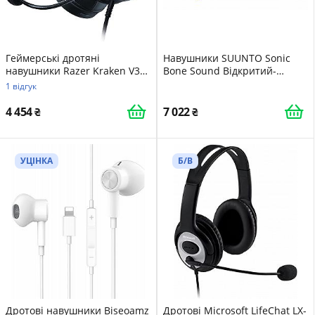
Геймерські дротяні
Навушники SUUNTO Sonic
навушники Razer Kraken V3
Bone Sound Відкритий-
HyperSense / AUX / Підсвітка /
вуховий Кісткова Провідність
1 відгук
Green (RZ04-03770100-R3M1)
Bluetooth Спортивний
Покращений Бас IP55
4 454
7 022
Водонепроникний 10 годин
Тривалий Час Роботи 31 г
УЦІНКА
Б/В
Дротові навушники Biseoamz
Дротові Microsoft LifeChat LX-