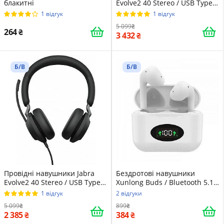
блакитні
Evolve2 40 Stereo / USB Type-
C / Чорні
1 відгук
1 відгук
5 099
264
3 432
Б/В
Б/В
Провідні навушники Jabra
Бездротові навушники
Evolve2 40 Stereo / USB Type-
Xunlong Buds / Bluetooth 5.1 /
C / Чорні
Вологозахист IPX6 / До 24
1 відгук
2 відгуки
годин роботи від кейса / Білі
5 099
899
2 385
384