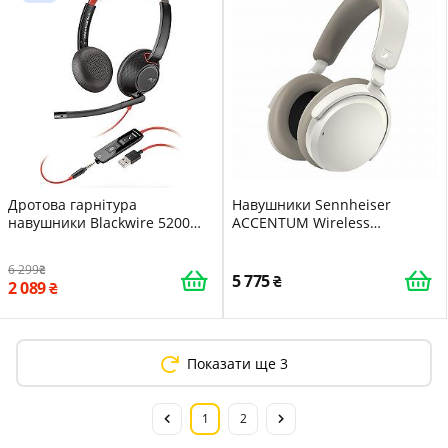
Дротова гарнітура
Навушники Sennheiser
навушники Blackwire 5200
ACCENTUM Wireless
Чорна
Bluetooth Бездротові 50
годин роботи батареї Білий
6 299
5 775
2 089
Показати ще 3
1
2