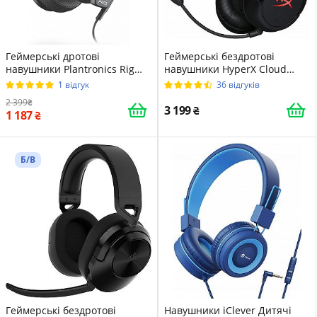
Геймерські дротові
Геймерські бездротові
навушники Plantronics Rig
навушники HyperX Cloud
600 Чорні
Flight Wireless / Радіоканал /
1 відгук
36 відгуків
Підсвітка / Чорно-червоні
2 399
(HX-HSCF-BK/EM)
3 199
1 187
Б/В
Геймерські бездротові
Навушники iClever Дитячі