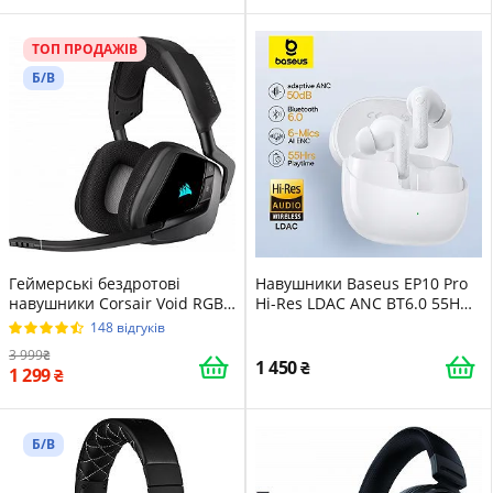
ТОП ПРОДАЖІВ
Б/В
Геймерські бездротові
Навушники Baseus EP10 Pro
навушники Corsair Void RGB
Hi-Res LDAC ANC BT6.0 55H
Elite Wireless / Радіоканал /
White
148 відгуків
Активне шумозаглушення /
3 999
ANC / Підсвітка / Чорні (CA-
1 450
1 299
9011201)
Б/В