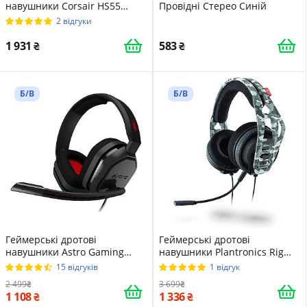
навушники Corsair HS55
Провідні Стерео Cиній
Wireless / Bluetooth / Швидка
2 відгуки
зарядка / Чорні (CA-9011290)
1 931
583
Б/В
Б/В
Геймерські дротові
Геймерські дротові
навушники Astro Gaming
навушники Plantronics Rig
Headset A10 / Активне
400HS / AUX / ENC /
15 відгуків
1 відгук
шумозаглушення / ANC /
Камуфляжні
2 499
3 699
Вологозахист / Червоні
1 108
1 336