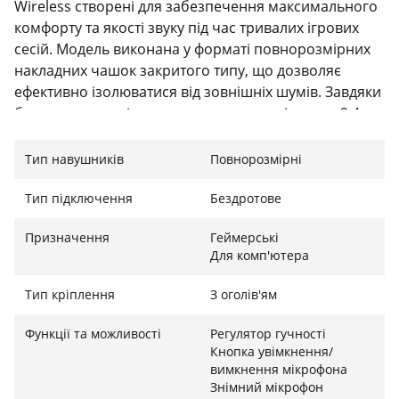
Wireless створені для забезпечення максимального
комфорту та якості звуку під час тривалих ігрових
сесій. Модель виконана у форматі повнорозмірних
накладних чашок закритого типу, що дозволяє
ефективно ізолюватися від зовнішніх шумів. Завдяки
бездротовому підключенню через радіоканал 2.4
ГГц із радіусом дії до 12 метрів ви отримуєте свободу
переміщення без втрати якості сигналу.
Тип навушників
Повнорозмірні
Технічні характеристики та якість звуку
Тип підключення
Бездротове
Навушники оснащені 50-мм динамічними
Призначення
Геймерські
випромінювачами, які забезпечують насичене та
Для комп'ютера
деталізоване звучання в широкому частотному
діапазоні від 20 до 20000 Гц. Чутливість навушників
Тип кріплення
З оголів'ям
становить 111 дБ, а імпеданс – 32 Ом, що гарантує
високу гучність та сумісність з більшістю ігрових
Функції та можливості
Регулятор гучності
Кнопка увімкнення/
пристроїв. Підтримка віртуального об'ємного звуку
вимкнення мікрофона
7.1 дозволяє точно визначати положення джерел
Знімний мікрофон
звуку в грі, що дає суттєву перевагу в змагальних