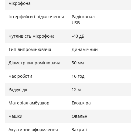
мікрофона
лише 330 г, що робить їх зручними для
багатогодинного використання. Вбудований
Інтерфейси і підключення
Радіоканал
акумулятор забезпечує до 16 годин безперервної
USB
роботи, а заряджання здійснюється через порт
microUSB. Навушники сумісні з ПК та ігровими
Чутливість мікрофона
-40 дБ
консолями Sony PlayStation 4.
Тип випромінювача
Динамічний
Діаметр випромінювача
50 мм
Час роботи
16 год
Радіус дії
12 м
Матеріал амбушюр
Екошкіра
Чашки
Овальні
Акустичне оформлення
Закриті