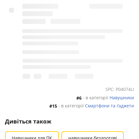
SPC: P04074LI
- в категорії
Навушники
#6
- в категорії
Смартфони та ґаджети
#15
Дивіться також
Навушники для ПК
навушники бездротові