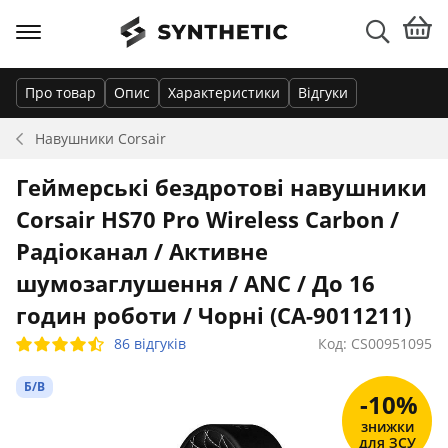
Про товар
Опис
Характеристики
Відгуки
Навушники
Corsair
Геймерські бездротові навушники
Corsair HS70 Pro Wireless Carbon /
Радіоканал / Активне
шумозаглушення / ANC / До 16
годин роботи / Чорні (CA-9011211)
86 відгуків
Код: CS00951095
Б/В
-10%
знижки
для ЗСУ