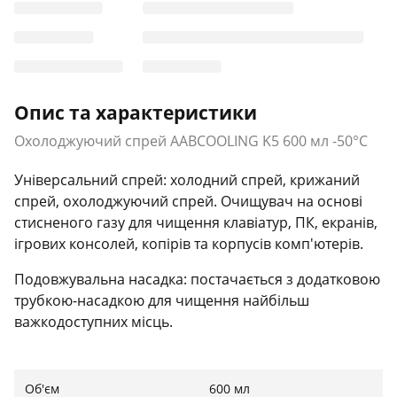
Опис та характеристики
Охолоджуючий спрей AABCOOLING K5 600 мл -50°C
Універсальний спрей: холодний спрей, крижаний
спрей, охолоджуючий спрей. Очищувач на основі
стисненого газу для чищення клавіатур, ПК, екранів,
ігрових консолей, копірів та корпусів комп'ютерів.
Подовжувальна насадка: постачається з додатковою
трубкою-насадкою для чищення найбільш
важкодоступних місць.
Безконтактне очищення: видалення пилу, бруду та
рідин без контакту з поверхнею. Не вступає в
Об'єм
600 мл