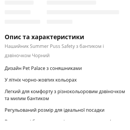
Опис та характеристики
Нашийник Summer Puss Safety з бантиком і
дзвіночком Чорний
Дизайн Pet Palace з соняшниками
У літніх чорно-жовтих кольорах
Легкий для комфорту з різнокольоровим дзвіночком
та милим бантиком
Регульований розмір для ідеальної посадки
В комплекті безкоштовна іграшка з котячою м'ятою