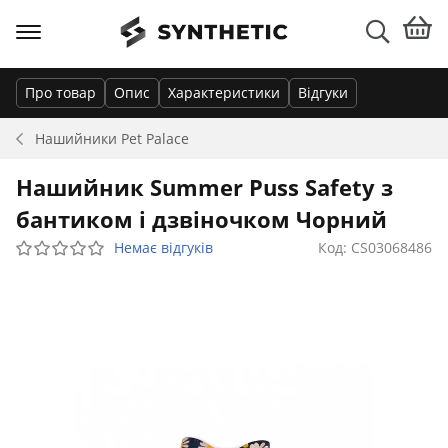
Про товар
Опис
Характеристики
Відгуки
Нашийники
Pet Palace
Нашийник Summer Puss Safety з
бантиком і дзвіночком Чорний
Немає відгуків
Код: CS03068486