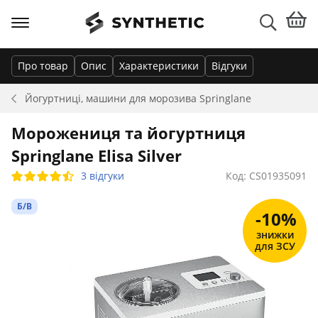
Про товар
Опис
Характеристики
Відгуки
Йогуртниці, машини для морозива
Springlane
Морожениця та йогуртниця
Springlane Elisa Silver
3 відгуки
Код: CS01935091
Б/В
-10%
знижки
для ЗСУ