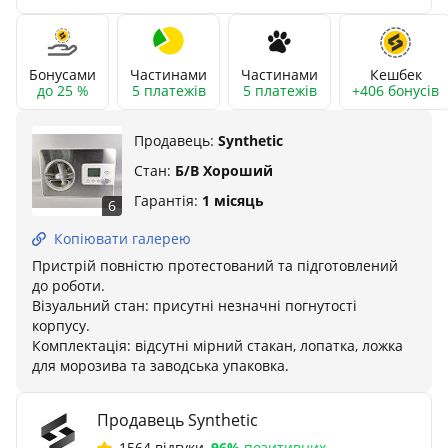
Бонусами
Частинами
Частинами
Кешбек
до 25 %
5 платежів
5 платежів
+406 бонусів
Продавець:
Synthetic
Стан:
Б/В Хороший
Гарантія:
1 місяць
6
Копіювати галерею
Пристрій повністю протестований та підготовлений
до роботи.
Візуальний стан: присутні незначні погнутості
корпусу.
Комплектація: відсутні мірний стакан, лопатка, ложка
для морозива та заводська упаковка.
Продавець Synthetic
1564 відгуки
,
96%
позитивних