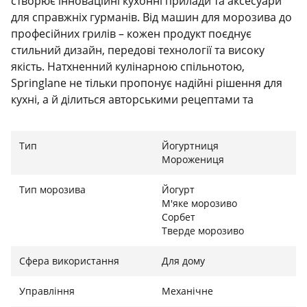
створює інноваційні кухонні прилади та аксесуари
для справжніх гурманів. Від машин для морозива до
професійних грилів – кожен продукт поєднує
стильний дизайн, передові технології та високу
якість. Натхненний кулінарною спільнотою,
Springlane не тільки пропонує надійні рішення для
кухні, а й ділиться авторськими рецептами та
лайфхаками. Обирайте Springlane – і ваша кухня
стане місцем для творчості та справжнього
Тип
Йогуртниця
задоволення!
Морожениця
Тип морозива
Йогурт
Готуйте морозиво та йогурт без зайвих зусиль!
М'яке морозиво
Сорбет
Мрієте про домашнє морозиво або натуральний
Тверде морозиво
йогурт? Elisa втілює вашу кулінарну фантазію в
Сфера використання
Для дому
реальність! Всього за 45 хвилин вона приготує 2
літри ніжного вершкового морозива, а завдяки
Управління
Механічне
вбудованому нагрівальному елементу створить