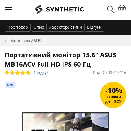
Про товар
Опис
Характеристики
Відгуки
Монітори
ASUS
Портативний монітор 15.6" ASUS
MB16ACV Full HD IPS 60 Гц
1 відгук
Код: CS03017416
Б/В
-10%
знижки
для ЗСУ