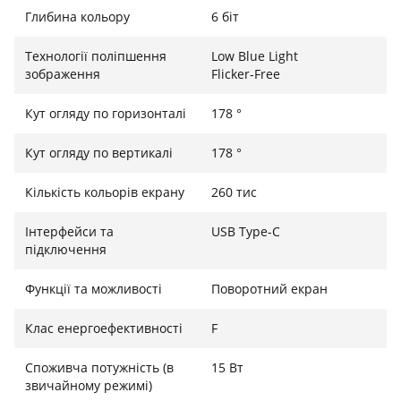
Глибина кольору
6 біт
Вбудована антибактеріальна обробка для вашої
безпеки
Технології поліпшення
Low Blue Light
зображення
Flicker-Free
Запатентована антибактеріальна обробка іонним
сріблом, вбудована в лицьову та задню частину
Кут огляду по горизонталі
178 °
ZenScreen MB16ACV, забезпечує тривалий захист,
пригнічуючи до 99,9% зростання та прилипання
Кут огляду по вертикалі
178 °
бактерій, щоб підтримувати чистоту та гігієнічність
ключових областей монітора. Це потенційно знижує
Кількість кольорів екрану
260 тис
поширення шкідливих бактерій, тому ви можете
відчувати себе в безпеці, працюючи в дорозі.
Інтерфейси та
USB Type-C
підключення
Розширте свій робочий простір
Функції та можливості
Поворотний екран
Панель IPS з роздільною здатністю FHD (1920 x 1080)
забезпечує приголомшливе зображення та кути
Клас енергоефективності
F
огляду 178°, гарантуючи чудові кольори та
контрастність навіть під час погляду на екран із
Споживча потужність (в
15 Вт
звичайному режимі)
нецентрального положення.