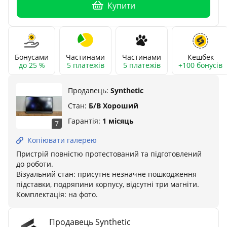
Купити
Бонусами
Частинами
Частинами
Кешбек
до 25 %
5 платежів
5 платежів
+100 бонусів
Продавець:
Synthetic
Стан:
Б/В Хороший
Гарантія:
1 місяць
7
Копіювати галерею
Пристрій повністю протестований та підготовлений
до роботи.
Візуальний стан: присутнє незначне пошкодження
підставки, подряпини корпусу, відсутні три магніти.
Комплектація: на фото.
Продавець Synthetic