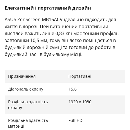
Елегантний і портативний дизайн
ASUS ZenScreen MB16ACV ідеально підходить для
життя в дорозі. Цей витончений портативний
дисплей важить лише 0,83 кг і має тонкий профіль
завтовшки 10,5 мм, тому він легко поміщається в
будь-якій дорожній сумці та готовий до роботи в
будь-який час і в будь-якому місці.
Один кабель - це все, що вам потрібно
Призначення
Портативні
ZenScreen MB16ACV використовує інноваційне
гібридне сигнальне з'єднання USB-C, яке обробляє
Діагональ екрану
15.6 "
як живлення, так і відеосигнали. Його двостороння
конструкція USB-C дає змогу швидко під'єднуватися
Роздільна здатність
1920 х 1080
до сумісних пристроїв.
екрану
Працюйте з комфортом
Роздільна здатність
Full HD
матриці
Відкидна підставка утримує монітор на будь-якій