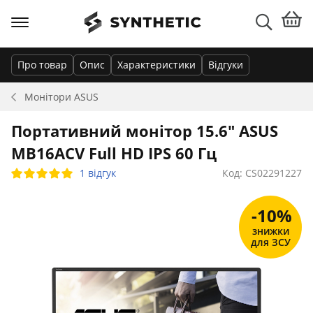
Про товар
Опис
Характеристики
Відгуки
Монітори
ASUS
Портативний монітор 15.6" ASUS
MB16ACV Full HD IPS 60 Гц
1 відгук
Код: CS02291227
-10%
знижки
для ЗСУ