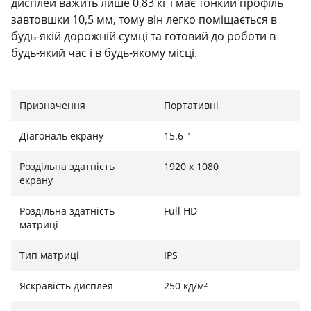
дисплей важить лише 0,83 кг і має тонкий профіль
завтовшки 10,5 мм, тому він легко поміщається в
будь-якій дорожній сумці та готовий до роботи в
будь-який час і в будь-якому місці.
Один кабель - це все, що вам потрібно
Призначення
Портативні
ZenScreen MB16ACV використовує інноваційне
гібридне сигнальне з'єднання USB-C, яке обробляє
Діагональ екрану
15.6 "
як живлення, так і відеосигнали. Його двостороння
конструкція USB-C дає змогу швидко під'єднуватися
Роздільна здатність
1920 х 1080
до сумісних пристроїв.
екрану
Працюйте з комфортом
Роздільна здатність
Full HD
матриці
Відкидна підставка утримує монітор на будь-якій
плоскій поверхні, даючи змогу легко регулювати кут
Тип матриці
IPS
нахилу, щоб забезпечити зручні кути огляду та
робоче положення. Отвір із різьбленням ¼ дюйма в
Яскравість дисплея
250 кд/м²
задній частині монітора дає змогу легко прикріпити