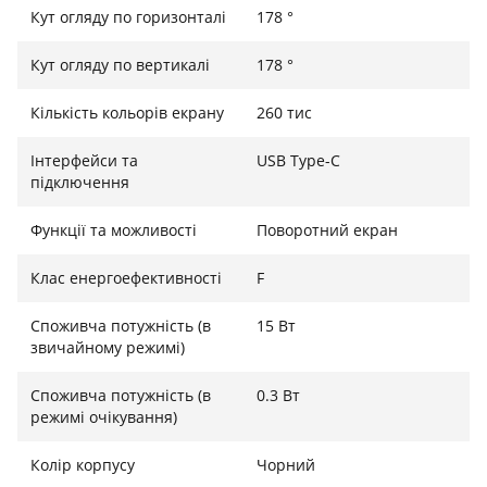
сріблом, вбудована в лицьову та задню частину
Кут огляду по горизонталі
178 °
ZenScreen MB16ACV, забезпечує тривалий захист,
пригнічуючи до 99,9% зростання та прилипання
Кут огляду по вертикалі
178 °
бактерій, щоб підтримувати чистоту та гігієнічність
ключових областей монітора. Це потенційно знижує
Кількість кольорів екрану
260 тис
поширення шкідливих бактерій, тому ви можете
відчувати себе в безпеці, працюючи в дорозі.
Інтерфейси та
USB Type-C
підключення
Розширте свій робочий простір
Функції та можливості
Поворотний екран
Панель IPS з роздільною здатністю FHD (1920 x 1080)
забезпечує приголомшливе зображення та кути
Клас енергоефективності
F
огляду 178°, гарантуючи чудові кольори та
контрастність навіть під час погляду на екран із
Споживча потужність (в
15 Вт
звичайному режимі)
нецентрального положення.
Споживча потужність (в
0.3 Вт
режимі очікування)
Колір корпусу
Чорний