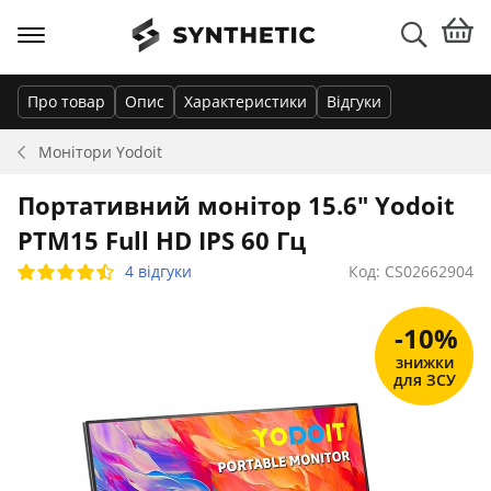
Про товар
Опис
Характеристики
Відгуки
Монітори
Yodoit
Портативний монітор 15.6" Yodoit
PTM15 Full HD IPS 60 Гц
4 відгуки
Код: CS02662904
-10%
знижки
для ЗСУ