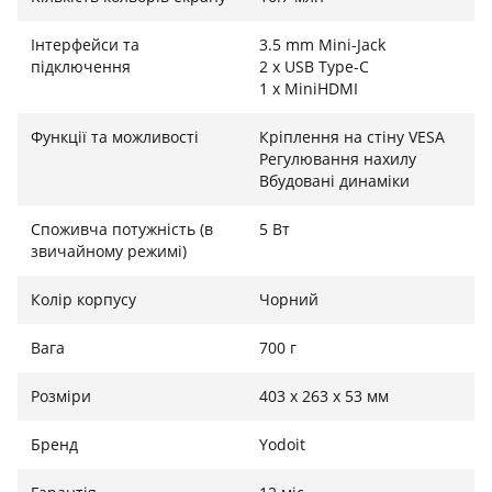
Інтерфейси та
3.5 mm Mini-Jack
підключення
2 x USB Type-C
1 x MiniHDMI
Функції та можливості
Кріплення на стіну VESA
Регулювання нахилу
Вбудовані динаміки
Споживча потужність (в
5 Вт
звичайному режимі)
Колір корпусу
Чорний
Вага
700 г
Розміри
403 x 263 x 53 мм
Бренд
Yodoit