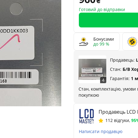
Готовий до відправки
Бонусами
до 99 %
Продавець:
Стан:
Б/В Х
Гарантія:
1 
4
Стан, комплектацію, умови 
покупкою
Продавець LCD 
112 відгуки
,
95
Написати продавцю