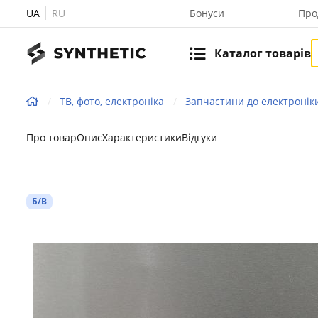
UA
RU
Бонуси
Про
Каталог товарів
ТВ, фото, електроніка
Запчастини до електронік
Про товар
Опис
Характеристики
Відгуки
Б/В