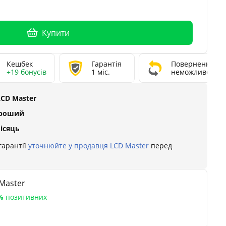
Купити
Кешбек
Гарантія
Повернення
+19 бонусів
1 міс.
неможливе
LCD Master
ороший
місяць
гарантії
уточнюйте у продавця LCD Master
перед
Master
%
позитивних