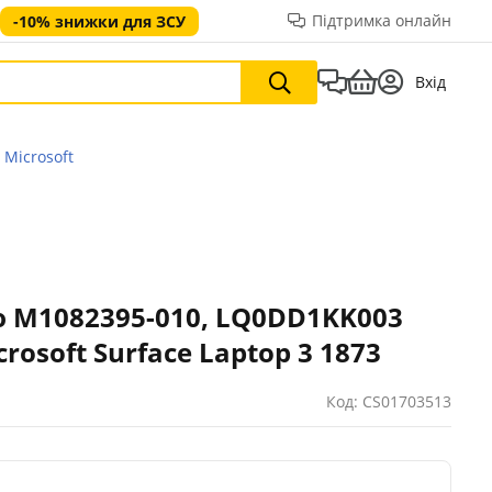
Підтримка онлайн
-10% знижки для ЗСУ
Вхід
Microsoft
 M1082395-010, LQ0DD1KK003
rosoft Surface Laptop 3 1873
Код: CS01703513