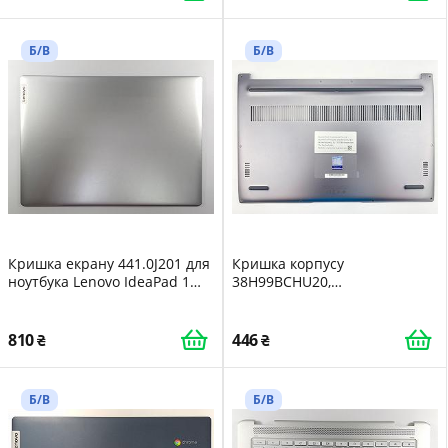
Б/В
Б/В
Кришка екрану 441.0J201 для
Кришка корпусу
ноутбука Lenovo IdeaPad 1
38H99BCHU20,
14ADA05 82GW -
SH000604S3009022 для
195235846834
ноутбука Huawei MateBook
D14 NbB-WAH9P -
810
446
6901443378067
Б/В
Б/В