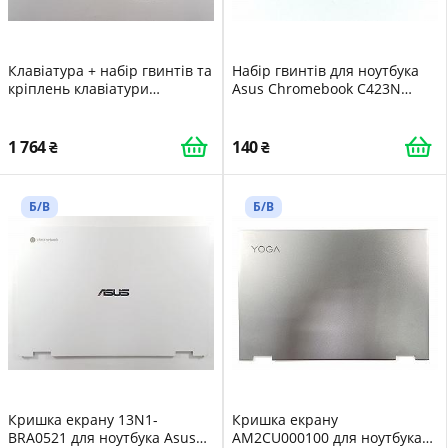
Клавіатура + набір гвинтів та
Набір гвинтів для ноутбука
кріплень клавіатури
Asus Chromebook C423N
SN20R58937, CMSBL-84GB для
C423NA-BV0044
Lenovo ThinkPad X390 -
4718017137782
Z000000751281
1 764
140
Б/В
Б/В
Кришка екрану 13N1-
Кришка екрану
BRA0521 для ноутбука Asus
AM2CU000100 для ноутбука