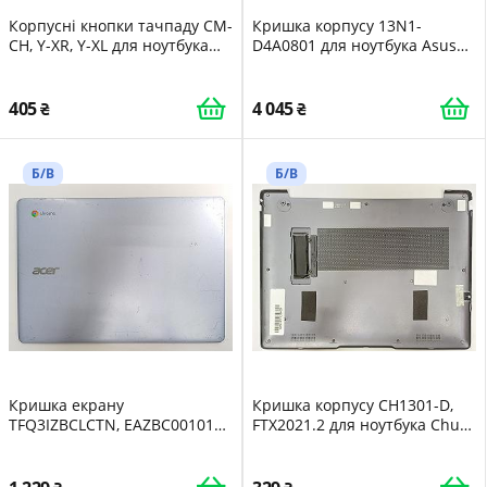
Корпусні кнопки тачпаду CM-
Кришка корпусу 13N1-
CH, Y-XR, Y-XL для ноутбука
D4A0801 для ноутбука Asus
Lenovo ThinkPad X390 -
Chromebook CM3200FDA-
Z000000751281
HW0015 CM3200FV
4711081140740
405
4 045
Б/В
Б/В
Кришка екрану
Кришка корпусу CH1301-D,
TFQ3IZBCLCTN, EAZBC001010-
FTX2021.2 для ноутбука Chuwi
1 для ноутбука Acer
GemiBook Pro CWI528 -
Chromebook CB314 N19Q2 -
6935768753056
4710886459194