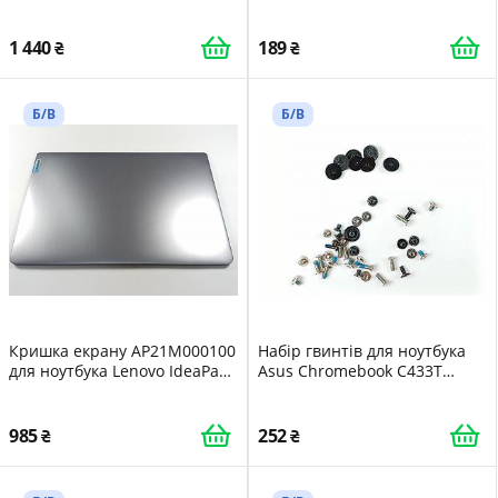
061, 9Z.NF2BQ.30E для
5397184462171
ноутбука HP Pavilion 14-
ce3035nl - 195891471531
1 440
189
Б/В
Б/В
Кришка екрану AP21M000100
Набір гвинтів для ноутбука
для ноутбука Lenovo IdeaPad
Asus Chromebook C433T
3 14ITL6 - 195713200912
C433TA-AJ0013
4718017403740
985
252