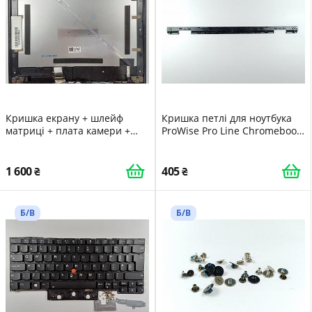
Кришка екрану + шлейф
Кришка петлі для ноутбука
матриці + плата камери +
ProWise Pro Line Chromebook
петлі 13N1-D4A0211, 04081-
- PW.1.33002.0001
00321300, 1422-03090A9 для
ноутбука Asus Chromebook
1 600
405
CM3200FDA-HW0015
CM3200FV 4711081140740
Б/В
Б/В