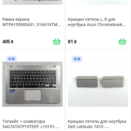
Рамка екрану
Кришки петель L, R для
WTPA109900431, 51661NTM
ноутбука Asus Chromebook
для ноутбука Huawei
C423N C423NA-EC0342 -
MateBook D14 NbB-WAH9P -
4718017746670
6901443378067
405
81
Б/В
Б/В
Топкейс + клавіатура
Кришки петель для ноутбука
54G7ATATP10TEEP, L19191-
Dell Latitude 7410 -