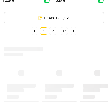
1 229
329
Показати ще 40
1
2
17
...