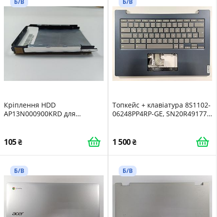
Б/В
Б/В
Кріплення HDD
Топкейс + клавіатура 8S1102-
AP13N000900KRD для
06248PP4RP-GE, SN20R49177
ноутбука Lenovo IdeaPad 330-
для ноутбука Lenovo IdeaPad
15IKB - 192651536189
3 CB 14IGL05 - 195042386417
105
1 500
Б/В
Б/В