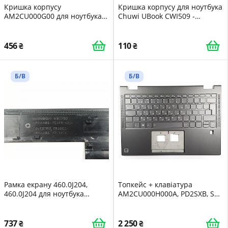
Кришка корпусу
Кришка корпусу для ноутбука
AM2CU000G00 для ноутбука
Chuwi UBook CWI509 -
Lenovo Yoga C630 - 13Q50
Z000000501242
81JL - 193268501935
456
110
Б/В
Б/В
Рамка екрану 460.0J204,
Топкейс + клавіатура
460.0J204 для ноутбука
AM2CU000H000A, PD2SXB, SG-
Lenovo IdeaPad 1 14ADA05
95400-2EA для ноутбука
82GW - 195235846834
Lenovo Yoga C630 - 13Q50
81JL - 193268501935
737
2 250